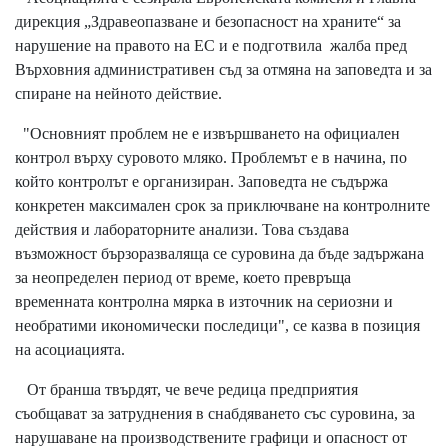
дирекция „Здравеопазване и безопасност на храните“ за
нарушение на правото на ЕС и е подготвила жалба пред
Върховния административен съд за отмяна на заповедта и за
спиране на нейното действие.
"Основният проблем не е извършването на официален
контрол върху суровото мляко. Проблемът е в начина, по
който контролът е организиран. Заповедта не съдържа
конкретен максимален срок за приключване на контролните
действия и лабораторните анализи. Това създава
възможност бързоразваляща се суровина да бъде задържана
за неопределен период от време, което превръща
временната контролна мярка в източник на сериозни и
необратими икономически последици", се казва в позиция
на асоциацията.
От бранша твърдят, че вече редица предприятия
съобщават за затруднения в снабдяването със суровина, за
нарушаване на производствените графици и опасност от