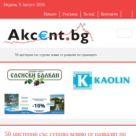
Неделя, 9 Август 2026
Начало
Реклама
За нас
Контакти
50 цистерни със сурово мляко се развалят по границите
50 цистерни със сурово мляко се развалят по