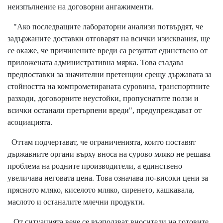
неизпълнение на договорни ангажименти.
"Ако последващите лабораторни анализи потвърдят, че
задържаните доставки отговарят на всички изисквания, ще
се окаже, че причинените вреди са резултат единствено от
приложената административна мярка. Това създава
предпоставки за значителни претенции срещу държавата за
стойността на компрометираната суровина, транспортните
разходи, договорните неустойки, пропуснатите ползи и
всички останали претърпени вреди", предупреждават от
асоциацията.
Оттам подчертават, че ограниченията, които поставят
държавните органи върху вноса на сурово мляко не решава
проблема на родните производители, а единствено
увеличава неговата цена. Това означава по-високи цени за
прясното мляко, киселото мляко, сиренето, кашкавала,
маслото и останалите млечни продукти.
От ситуацията вече се възползват вносители на готовите