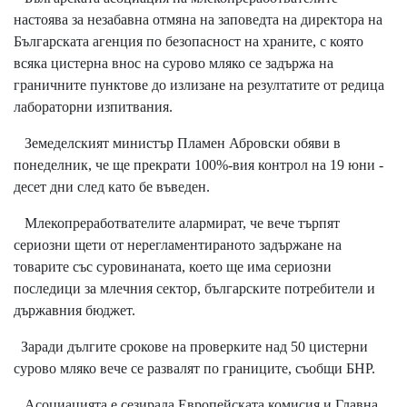
настоява за незабавна отмяна на заповедта на директора на
Българската агенция по безопасност на храните, с която
всяка цистерна внос на сурово мляко се задържа на
граничните пунктове до излизане на резултатите от редица
лабораторни изпитвания.
Земеделският министър Пламен Абровски обяви в
понеделник, че ще прекрати 100%-вия контрол на 19 юни -
десет дни след като бе въведен.
Млекопреработвателите алармират, че вече търпят
сериозни щети от нерегламентираното задържане на
товарите със суровинаната, което ще има сериозни
последици за млечния сектор, българските потребители и
държавния бюджет.
Заради дългите срокове на проверките над 50 цистерни
сурово мляко вече се развалят по границите, съобщи БНР.
Асоциацията е сезирала Европейската комисия и Главна