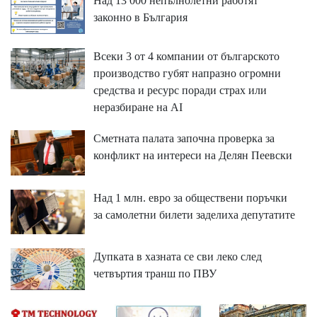
Над 13 000 непълнолетни работят
законно в България
Всеки 3 от 4 компании от българското
производство губят напразно огромни
средства и ресурс поради страх или
неразбиране на AI
Сметната палата започна проверка за
конфликт на интереси на Делян Пеевски
Над 1 млн. евро за обществени поръчки
за самолетни билети заделиха депутатите
Дупката в хазната се сви леко след
четвъртия транш по ПВУ