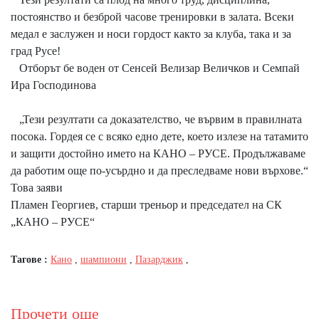
постоянство и безброй часове тренировки в залата. Всеки
медал е заслужен и носи гордост както за клуба, така и за
град Русе!
Отборът бе воден от Сенсей Велизар Величков и Семпай
Ира Господинова
„Тези резултати са доказателство, че вървим в правилната
посока. Гордея се с всяко едно дете, което излезе на татамито
и защити достойно името на КАНО – РУСЕ. Продължаваме
да работим още по-усърдно и да преследваме нови върхове.“
Това заяви
Пламен Георгиев, старши треньор и председател на СК
„КАНО – РУСЕ“
Тагове :
Кано
,
шампиони
,
Пазарджик
,
Прочети още