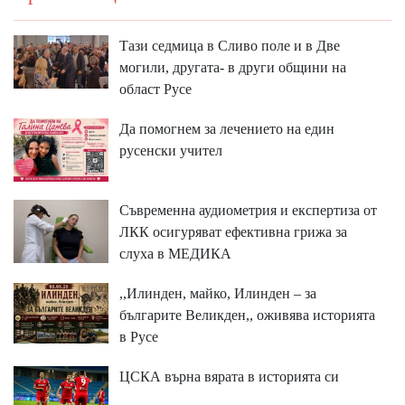
Тази седмица в Сливо поле и в Две
могили, другата- в други общини на
област Русе
Да помогнем за лечението на един
русенски учител
Съвременна аудиометрия и експертиза от
ЛКК осигуряват ефективна грижа за
слуха в МЕДИКА
,,Илинден, майко, Илинден – за
българите Великден,, оживява историята
в Русе
ЦСКА върна вярата в историята си