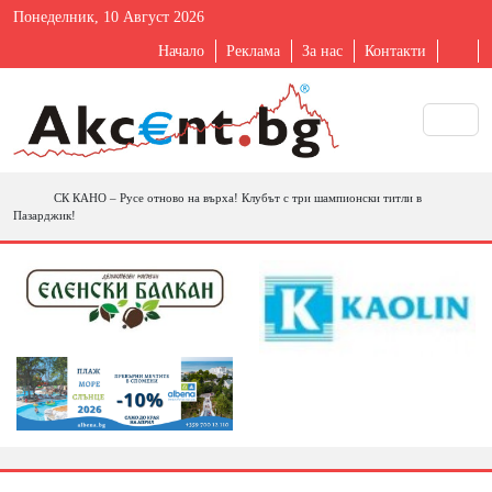
Понеделник, 10 Август 2026
Начало
Реклама
За нас
Контакти
СК КАНО – Русе отново на върха! Клубът с три шампионски титли в
Пазарджик!