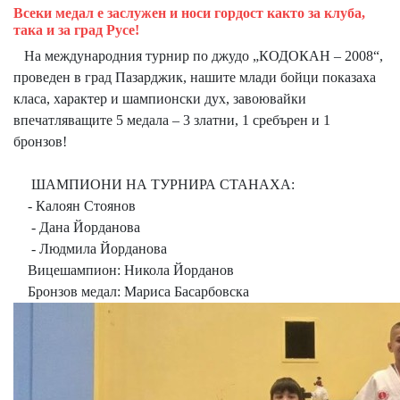
Всеки медал е заслужен и носи гордост както за клуба,
така и за град Русе!
На международния турнир по джудо „КОДОКАН – 2008“,
проведен в град Пазарджик, нашите млади бойци показаха
класа, характер и шампионски дух, завоювайки
впечатляващите 5 медала – 3 златни, 1 сребърен и 1
бронзов!
ШАМПИОНИ НА ТУРНИРА СТАНАХА:
- Калоян Стоянов
- Дана Йорданова
- Людмила Йорданова
Вицешампион: Никола Йорданов
Бронзов медал: Мариса Басарбовска