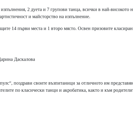
изпълнения, 2 дуета и 7 групови танца, всички в най-високото 
, артистичност и майсторство на изпълнение.
ите 14 първи места и 1 второ място. Освен призовите класиран
 Дарина Даскалова
улс“, поздрави своите възпитаници за отличното им представян
елите по класически танци и акробатика, както и към родителит