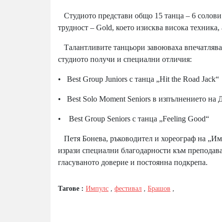
Студиото представи общо 15 танца – 6 солови 
трудност – Gold, което изисква висока техника
Талантливите танцьори завоюваха впечатляващ
студиото получи и специални отличия:
• Best Group Juniors с танца „Hit the Road Jack“
• Best Solo Moment Seniors в изпълнението на
• Best Group Seniors с танца „Feeling Good“
Петя Бонева, ръководител и хореограф на „Имп
изрази специални благодарности към преподават
гласуваното доверие и постоянна подкрепа.
Тагове :
Импулс
,
фестивал
,
Брашов
,