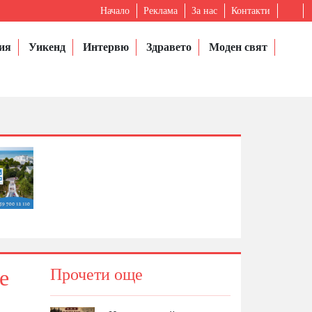
Начало
Реклама
За нас
Контакти
ия
Уикенд
Интервю
Здравето
Моден свят
е
Прочети още