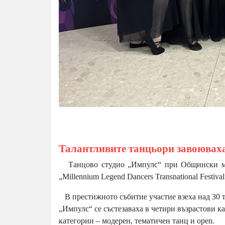
Талантливите танцьори завоюваха 
Танцово студио „Импулс“ при Общински мла
„Millennium Legend Dancers Transnational Festiv
В престижното събитие участие взеха над 30 т
„Импулс“ се състезаваха в четири възрастови кате
категории – модерен, тематичен танц и open.