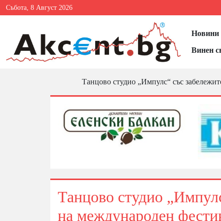
Събота, 8 Август 2026
Новини 
Винен с
Танцово студио „Импулс“ със забележит
Танцово студио „Импулс
на международен фести