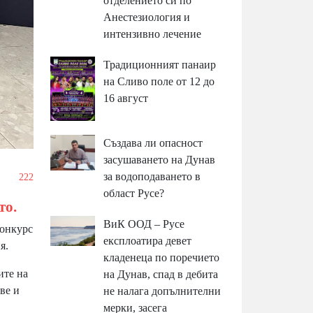
отделението си по
Анестезиология и
интензивно лечение
Традиционният панаир
на Сливо поле от 12 до
16 август
Създава ли опасност
засушаването на Дунав
за водоподаването в
/
222
област Русе?
то.
ВиК ООД – Русе
онкурс
експлоатира девет
я.
кладенеца по поречието
ите на
на Дунав, спад в дебита
ове и
не налага допълнителни
мерки, засега