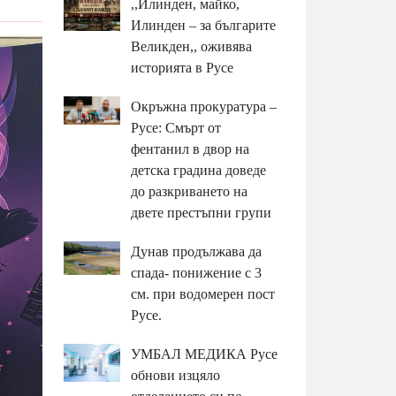
,,Илинден, майко,
Илинден – за българите
Великден,, оживява
историята в Русе
Окръжна прокуратура –
Русе: Смърт от
фентанил в двор на
детска градина доведе
до разкриването на
двете престъпни групи
Дунав продължава да
спада- понижение с 3
см. при водомерен пост
Русе.
УМБАЛ МЕДИКА Русе
обнови изцяло