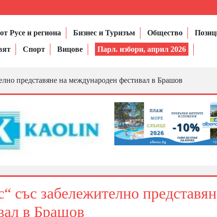
от Русе и региона
Бизнес и Туризъм
Общество
Позиц
вят
Спорт
Вицове
Парл. избори, април 2026
елно представяне на международен фестивал в Брашов
“ със забележително представян
вал в Брашов