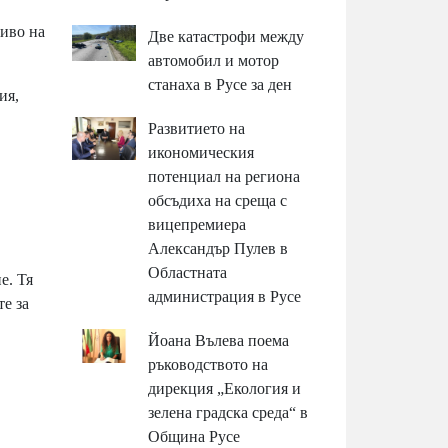
ниво на
Две катастрофи между
автомобил и мотор
станаха в Русе за ден
ия,
Развитието на
икономическия
потенциал на региона
обсъдиха на среща с
вицепремиера
Александър Пулев в
Областната
е. Тя
администрация в Русе
е за
Йоана Вълева поема
ръководството на
дирекция „Екология и
зелена градска среда“ в
Община Русе