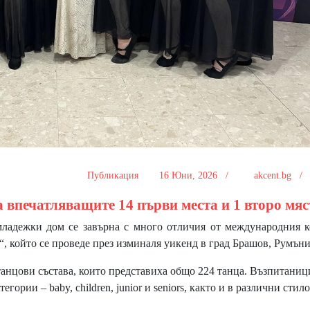
Публикация
16 Юни, 2026 /
akcent.bg 
впечатляващите 14 първи места и 1 второ мяс
дежки дом се завърна с много отличия от международния к
al“, който се проведе през изминаля уикенд в град Брашов, Румъни
анцови състава, които представиха общо 224 танца. Възпитаниц
гории – baby, children, junior и seniors, както и в различни стил