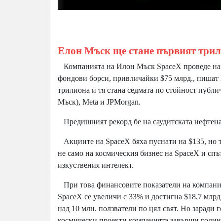
Елон Мъск ще стане първият трил
Компанията на Илон Мъск SpaceX проведе най-
фондови борси, привличайки $75 млрд., пишат B
трилиона и тя стана седмата по стойност публ
Мъск), Meta и JPMorgan.
Предишният рекорд бе на саудитската нефтена к
Акциите на SpaceX бяха пуснати на $135, но т
не само на космическия бизнес на SpaceX и спът
изкуствения интелект.
При това финансовите показатели на компанията
SpaceX се увеличи с 33% и достигна $18,7 млрд.
над 10 млн. ползватели по цял свят. Но заради 
космически проекти компанията завърши годинат