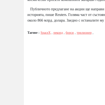
Публичното предлагане на акции ще направи с
историята, пише
Reuters
. Голяма част от състоя
около 866 млрд. долара. Заедно с останалите м
Тагове :
SpaceX
,
рекорд
,
борси
,
трилионер
,