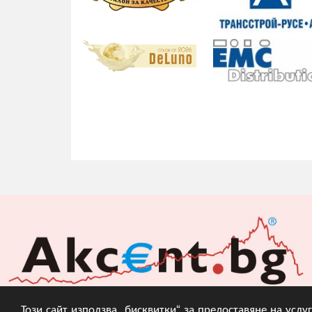
Този сайт използва „бисквитки“ за предоставяне на усл