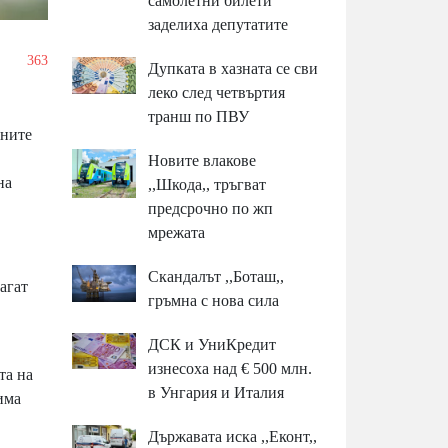
самолетни билети
заделиха депутатите
/
363
Дупката в хазната се сви
леко след четвъртия
транш по ПВУ
вните
Новите влакове
на
,,Шкода,, тръгват
предсрочно по жп
мрежата
Скандалът ,,Боташ,,
агат
гръмна с нова сила
ДСК и УниКредит
изнесоха над € 500 млн.
та на
в Унгария и Италия
има
Държавата иска ,,Еконт,,