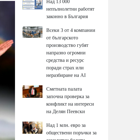
Над 13 000
непълнолетни работят
законно в България
Всеки 3 от 4 компании
от българското
производство губят
напразно огромни
средства и ресурс
поради страх или
неразбиране на AI
Сметната палата
започна проверка за
конфликт на интереси
на Делян Пеевски
Над 1 млн. евро за
обществени поръчки за