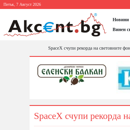
Петък, 7 Август 2026
Новини 
Винен с
SpaceX счупи рекорда на световните фо
SpaceX счупи рекорда н