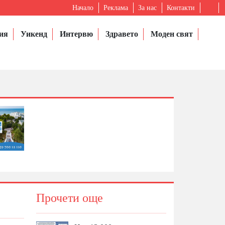
Начало
Реклама
За нас
Контакти
ия
Уикенд
Интервю
Здравето
Моден свят
Прочети още