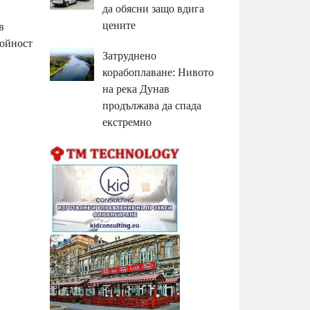
да обясни защо вдига
цените
в
тойност
Затруднено
корабоплаване: Нивото
на река Дунав
продължава да спада
екстремно