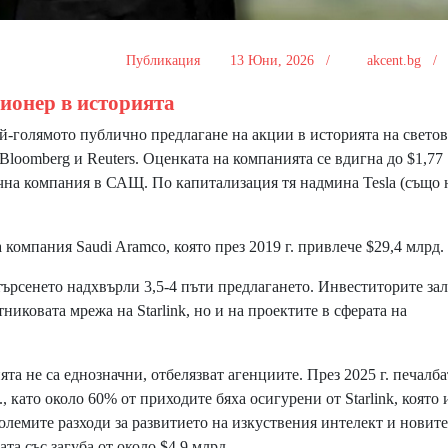
Публикация
13 Юни, 2026 /
akcent.bg 
ионер в историята
голямото публично предлагане на акции в историята на свето
loomberg и Reuters. Оценката на компанията се вдигна до $1,77
ична компания в САЩ. По капитализация тя надмина Tesla (също 
омпания Saudi Aramco, която през 2019 г. привлече $29,4 млрд.
ърсенето надхвърли 3,5-4 пъти предлагането. Инвеститорите зал
никовата мрежа на Starlink, но и на проектите в сферата на
 не са еднозначни, отбелязват агенциите. През 2025 г. печалба
, като около 60% от приходите бяха осигурени от Starlink, която 
големите разходи за развитието на изкуствения интелект и новите
а със загуба от около $4,9 млрд.