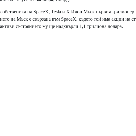
обственика на SpaceX, Tesla и Х Илон Мъск първия трилионер 
нието на Мъск е свързана към SpaceX, където той има акции на с
у активи състоянието му ще надхвърли 1,1 трилиона долара.