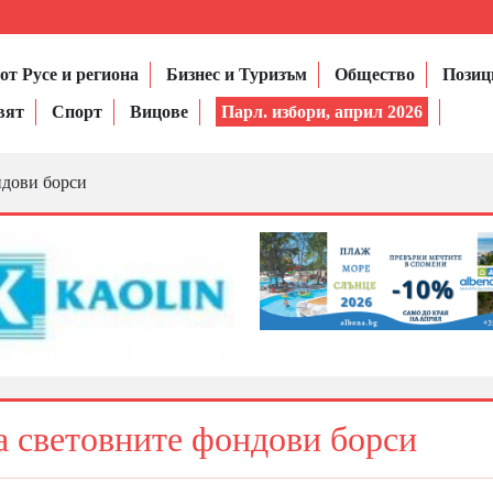
от Русе и региона
Бизнес и Туризъм
Общество
Позиц
вят
Спорт
Вицове
Парл. избори, април 2026
ндови борси
а световните фондови борси