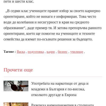
пети и шести клас.
„В седми клас учениците правят избор за своето кариерно
ориентиране, който не винаги е информиран. Това често
води до колебания и несигурност в края на средното
образование“, даде пример тя. И затова препоръчва ранното
ориентиране, което ще помогне на учениците и техните
семейства да вземат по-осъзнати решения за бъдещето.
Тагове :
Васка
,
подготовка
,
кадри
,
бизнес
,
училище
,
Прочети още
Употребата на наркотици от деца и
младежи в България е по-висока,
отколкото другаде в Европа
Разкриха наркооранжерия в столицата,