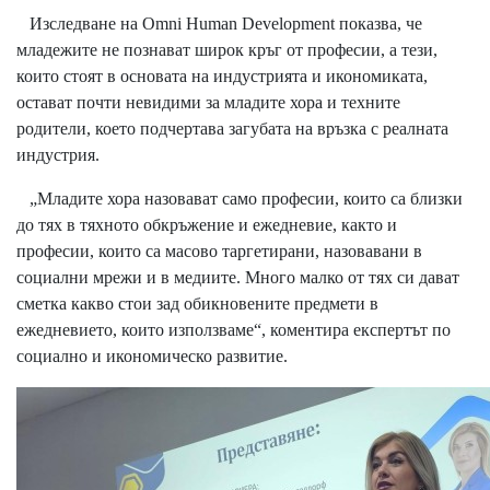
Изследване на Omni Human Development показва, че
младежите не познават широк кръг от професии, а тези,
които стоят в основата на индустрията и икономиката,
остават почти невидими за младите хора и техните
родители, което подчертава загубата на връзка с реалната
индустрия.
„Младите хора назовават само професии, които са близки
до тях в тяхното обкръжение и ежедневие, както и
професии, които са масово таргетирани, назовавани в
социални мрежи и в медиите. Много малко от тях си дават
сметка какво стои зад обикновените предмети в
ежедневието, които използваме“, коментира експертът по
социално и икономическо развитие.