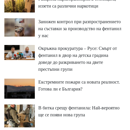
иззети са различни наркотици
Занижен контрол при разпространението
на съставки за производство на фентанил
у нас
Окръжна прокуратура – Русе: Смърт от
фентанил в двор на детска градина
доведе до разкриването на двете
престъпни групи
Екстремните пожари са новата реалност.
Готова ли е България?
В битка срещу фентанила: Най-вероятно
ще се появи нова група