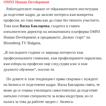
OMNI Human Development
Работодателите очакват от образователните институции
да подготвят кадри, да засилят интереса към конкретна
професия, но това няма как да стане без тяхното участието.
Това каза
Васка Бакларова
, създател и главен
изпълнителен директор на иновативната платформа OMNI
Human Development, в предаването „Бизнес старт“ на
Bloomberg TV Bulgaria.
„В последните години се завръща интересът към
професионалните гимназии, към профилираните паралелки,
към избора на професии още след седми клас и към
дуалното обучение“, посочи тя.
По думите ѝ тази тенденция е пряко свързана с нуждите
на бизнеса от подготвени кадри. Васка Бакларова смята, че
може да се очаква училищата самостоятелно да подготвят
напълно готови специалисти за всяка индустрия, но се
налага за това да работят заедно с бизнеса.