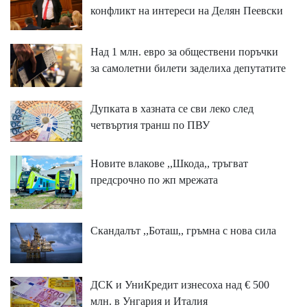
конфликт на интереси на Делян Пеевски
Над 1 млн. евро за обществени поръчки
за самолетни билети заделиха депутатите
Дупката в хазната се сви леко след
четвъртия транш по ПВУ
Новите влакове ,,Шкода,, тръгват
предсрочно по жп мрежата
Скандалът ,,Боташ,, гръмна с нова сила
ДСК и УниКредит изнесоха над € 500
млн. в Унгария и Италия