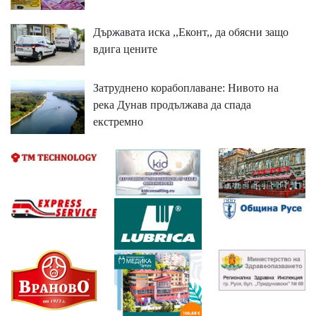
Държавата иска ,,Еконт,, да обясни защо
вдига цените
Затруднено корабоплаване: Нивото на
река Дунав продължава да спада
екстремно