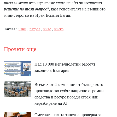
този момент все още не сме стигнали до окончателно
решение по този въпрос"
, каза говорителят на външното
министерство на Иран Есмаил Багаи.
Тагове :
цени
,
петрол
,
ниво
,
ниско
,
Прочети още
Над 13 000 непълнолетни работят
законно в България
Всеки 3 от 4 компании от българското
производство губят напразно огромни
средства и ресурс поради страх или
неразбиране на AI
Сметната палата започна проверка за