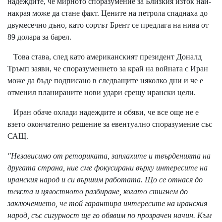
надеждите, че мирното споразумение за Близкия изток най-
накрая може да стане факт. Цените на петрола спаднаха до
двумесечно дъно, като сортът Брент се предлага на нива от
89 долара за барел.
Това става, след като американският президент Доналд
Тръмп заяви, че споразумението за край на войната с Иран
може да бъде подписано в следващите няколко дни и че е
отменил планираните нови удари срещу ирански цели.
Иран обаче охлади надеждите и обяви, че все още не е
взето окончателно решение за евентуално споразумение със
САЩ.
"Независимо от реториката, заплахите и твърденията на
другата страна, ние сме фокусирани върху интересите на
иранския народ и си вършим работата. Що се отнася до
текста и цялостното разбиране, когато стигнем до
заключението, че той гарантира интересите на иранския
народ, със сигурност ще го обявим по прозрачен начин. Към