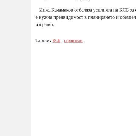
Инж. Качамаков отбеляза усилията на КСБ за о
е нужна предвидимост в планирането и обезпеч
изградят.
Тагове :
КСБ
,
строители
,