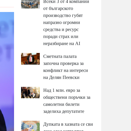
Всеки 3 от 4 компании
от българското
производство губят
напразно огромни
средства и ресурс
поради страх или
неразбиране на AI
Сметната палата
започна проверка за
конфликт на интереси
на Делян Пеевски
Над 1 млн. евро за
обществени поръчки за
самолетни билети
заделиха депутатите
Дупката в хазната се сви