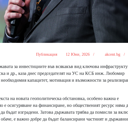
Публикация
12 Юни, 2026 /
akcent.bg 
авата за инвестициите във всякакъв вид ключова инфраструкту
ска и др., каза днес председателят на УС на КСБ инж. Любомир
 необходимия капацитет, мотивация и възможности за реализира
кста на новата геополитическа обстановка, особено важна е
о е осигуряване на финансиране, но общественият ресурс няма д
 да бъдат изградени. Затова държавата трябва да помисли за вкл
а обаче, е важно добре да бъдат балансирани частният и държавни