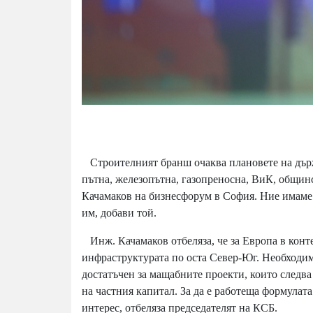
Строителният бранш очаква плановете на държ
пътна, железопътна, газопреносна, ВиК, общин
Качамаков на бизнесфорум в София. Ние имаме
им, добави той.
Инж. Качамаков отбеляза, че за Европа в конте
инфраструктурата по оста Север-Юг. Необходим
достатъчен за мащабните проекти, които следва
на частния капитал. За да е работеща формулат
интерес, отбеляза председателят на КСБ.