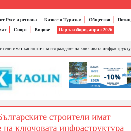
от Русе и региона
Бизнес и Туризъм
Общество
Позиц
вят
Спорт
Вицове
Парл. избори, април 2026
оители имат капацитет за изграждане на ключовата инфраструкту
Българските строители имат
е на ключовата инфраструктура