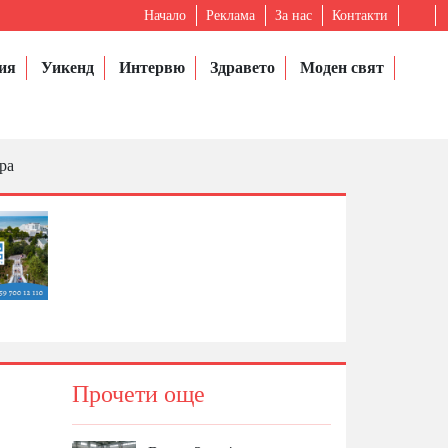
Начало
Реклама
За нас
Контакти
ия
Уикенд
Интервю
Здравето
Моден свят
ра
Прочети още