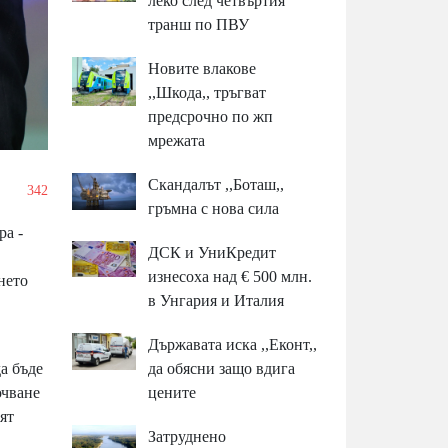
леко след четвъртия
транш по ПВУ
Новите влакове
,,Шкода,, тръгват
предсрочно по жп
мрежата
Скандалът ,,Боташ,,
/
342
гръмна с нова сила
ра -
ДСК и УниКредит
изнесоха над € 500 млн.
нето
в Унгария и Италия
Държавата иска ,,Еконт,,
а бъде
да обясни защо вдига
ючване
цените
ят
Затруднено