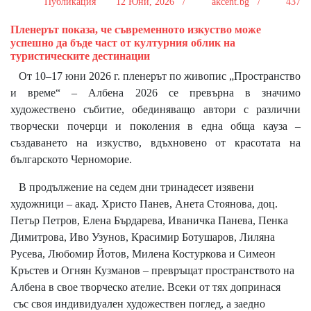
Публикация
12 Юни, 2026 /
akcent.bg /
437
Пленерът показа, че съвременното изкуство може
успешно да бъде част от културния облик на
туристическите дестинации
От 10–17 юни 2026 г. пленерът по живопис „Пространство
и време“ – Албена 2026 се превърна в значимо
художествено събитие, обединяващо автори с различни
творчески почерци и поколения в една обща кауза –
създаването на изкуство, вдъхновено от красотата на
българското Черноморие.
В продължение на седем дни тринадесет изявени
художници – акад. Христо Панев, Анета Стоянова, доц.
Петър Петров, Елена Бърдарева, Иваничка Панева, Пенка
Димитрова, Иво Узунов, Красимир Ботушаров, Лиляна
Русева, Любомир Йотов, Милена Костуркова и Симеон
Кръстев и Огнян Кузманов – превръщат пространството на
Албена в свое творческо ателие. Всеки от тях допринася
със своя индивидуален художествен поглед, а заедно