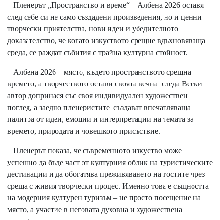
Пленерът „Пространство и време“ – Албена 2026 оставя
след себе си не само създадени произведения, но и ценни
творчески приятелства, нови идеи и убедителното
доказателство, че когато изкуството срещне вдъхновяваща
среда, се раждат събития с трайна културна стойност.
Албена 2026 – място, където пространството срещна
времето, а творчеството остави своята вечна следа Всеки
автор допринася със своя индивидуален художествен
поглед, а заедно пленеристите създават впечатляваща
палитра от идеи, емоции и интерпретации на темата за
времето, природата и човешкото присъствие.
Пленерът показа, че съвременното изкуство може
успешно да бъде част от културния облик на туристическите
дестинации и да обогатява преживяването на гостите чрез
среща с живия творчески процес. Именно това е същността
на модерния културен туризъм – не просто посещение на
място, а участие в неговата духовна и художествена