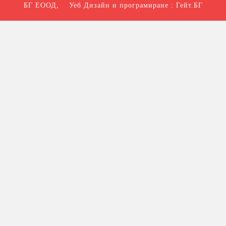
БГ ЕООД
, Уеб Дизайн и програмиране :
Гейт.БГ