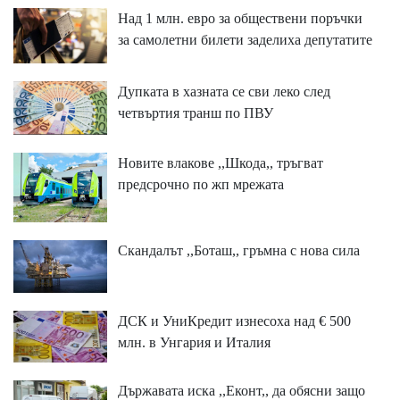
Над 1 млн. евро за обществени поръчки
за самолетни билети заделиха депутатите
Дупката в хазната се сви леко след
четвъртия транш по ПВУ
Новите влакове ,,Шкода,, тръгват
предсрочно по жп мрежата
Скандалът ,,Боташ,, гръмна с нова сила
ДСК и УниКредит изнесоха над € 500
млн. в Унгария и Италия
Държавата иска ,,Еконт,, да обясни защо