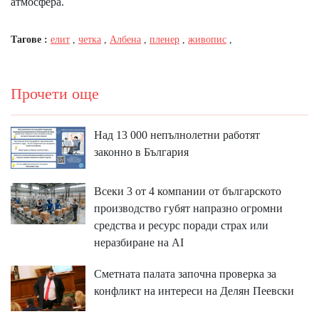
атмосфера.
Тагове :
елит
,
четка
,
Албена
,
пленер
,
живопис
,
Прочети още
Над 13 000 непълнолетни работят
законно в България
Всеки 3 от 4 компании от българското
производство губят напразно огромни
средства и ресурс поради страх или
неразбиране на AI
Сметната палата започна проверка за
конфликт на интереси на Делян Пеевски