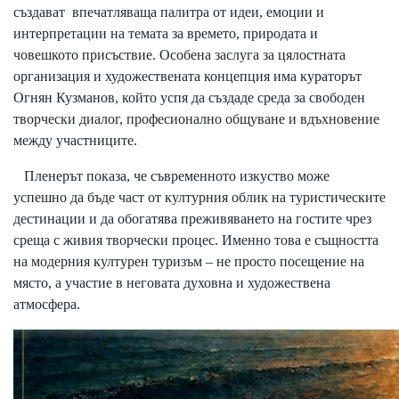
създават впечатляваща палитра от идеи, емоции и
интерпретации на темата за времето, природата и
човешкото присъствие. Особена заслуга за цялостната
организация и художествената концепция има кураторът
Огнян Кузманов, който успя да създаде среда за свободен
творчески диалог, професионално общуване и вдъхновение
между участниците.
Пленерът показа, че съвременното изкуство може
успешно да бъде част от културния облик на туристическите
дестинации и да обогатява преживяването на гостите чрез
среща с живия творчески процес. Именно това е същността
на модерния културен туризъм – не просто посещение на
място, а участие в неговата духовна и художествена
атмосфера.