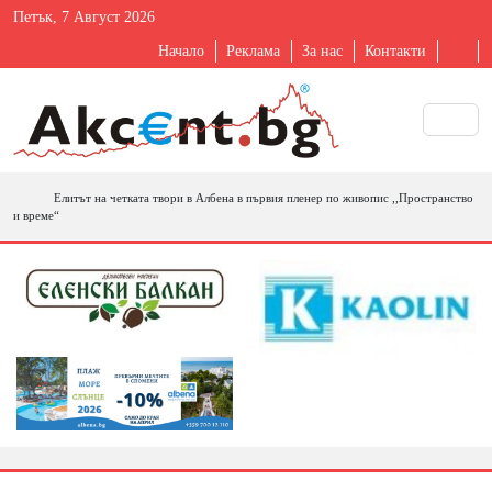
Петък, 7 Август 2026
Начало
Реклама
За нас
Контакти
Елитът на четката твори в Албена в първия пленер по живопис ,,Пространство
и време“