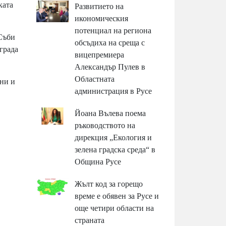
ката
Развитието на
икономическия
потенциал на региона
 Съби
обсъдиха на среща с
града
вицепремиера
Александър Пулев в
Областната
ни и
администрация в Русе
Йоана Вълева поема
ръководството на
дирекция „Екология и
зелена градска среда“ в
Община Русе
Жълт код за горещо
време е обявен за Русе и
още четири области на
страната