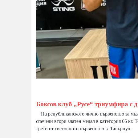
Боксов клуб „Русе“ триумфира с д
На републиканското лично първенство за мъже 
спечели втори златен медал в категория 65 кг. 
трети от световното първенство в Ливърпул.