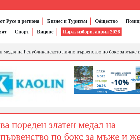
от Русе и региона
Бизнес и Туризъм
Общество
Позиц
вят
Спорт
Вицове
Парл. избори, април 2026
ен медал на Републиканското лично първенство по бокс за мъже 
ва пореден златен медал на
първенство по бокс за мъже и ж