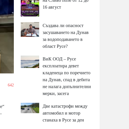
на Сливо поле от 12 до
16 август
Създава ли опасност
засушаването на Дунав
за водоподаването в
област Русе?
ВиК ООД – Русе
експлоатира девет
кладенеца по поречието
на Дунав, спад в дебита
/
642
не налага допълнителни
мерки, засега
Две катастрофи между
се“
автомобил и мотор
–
станаха в Русе за ден