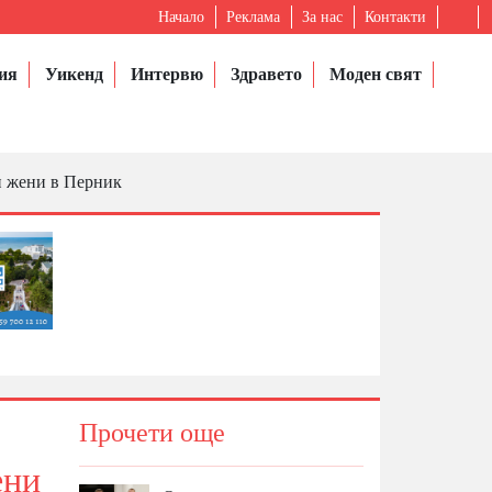
Начало
Реклама
За нас
Контакти
ия
Уикенд
Интервю
Здравето
Моден свят
и жени в Перник
Прочети още
ени