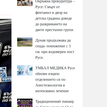
Окръжна прокуратура –
Русе: Смърт от
фентанил в двор на
детска градина доведе
до разкриването на
двете престъпни групи
Дунав продължава да
спада- понижение с 3
см. при водомерен пост
Русе.
УМБАЛ МЕДИКА Русе
обнови изцяло
отделението си по
Анестезиология и
интензивно лечение
Традиционният панаир