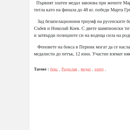
Първият златен медал завоюва при жените Мар
титла като на финала до 48 кг. победи Марта 
Зад безапелационния триумф на русенските бок
Събев и Николай Коев. С двете шампионски титл
и затвърди позициите си на водеща сила на род
Феновете на бокса в Перник могат да се насл
медалисти до петък, 12 юни. Участие вземат ня
Тагове :
бокс
,
Радослав
,
медал
,
злато
,