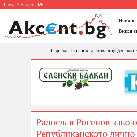
Петък, 7 Август 2026
Новини 
Винен с
Радослав Росенов завоюва пореден злат
Радослав Росенов завою
Републиканското лично 