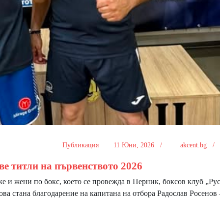
Публикация
11 Юни, 2026 /
akcent.bg 
ве титли на първенството 2026
и жени по бокс, което се провежда в Перник, боксов клуб „Ру
Това стана благодарение на капитана на отбора Радослав Росенов 