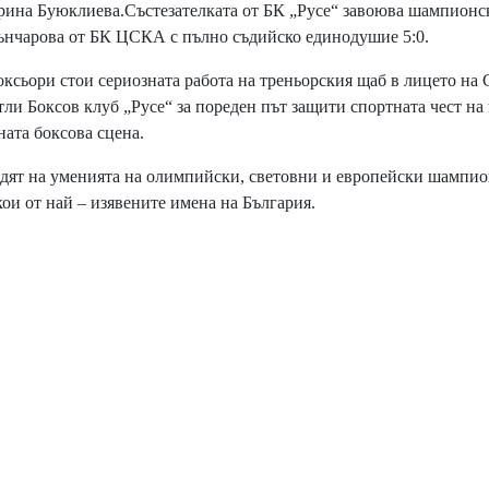
ина Буюклиева.Състезателката от БК „Русе“ завоюва шампионс
Грънчарова от БК ЦСКА с пълно съдийско единодушие 5:0.
сьори стои сериозната работа на треньорския щаб в лицето на
и Боксов клуб „Русе“ за пореден път защити спортната чест на 
ната боксова сцена.
адят на уменията на олимпийски, световни и европейски шампио
кои от най – изявените имена на България.