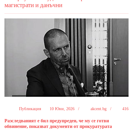
магистрати и данъчни
Публикация
10 Юни, 2026 /
akcent.bg /
416
Разследваният е бил предупреден, че му се готви
обвинение, показват документи от прокуратурата