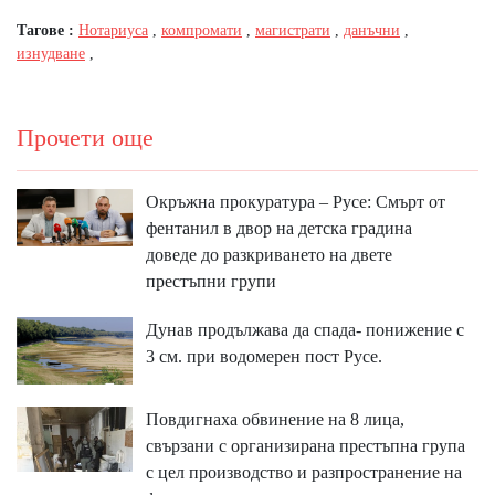
Тагове :
Нотариуса
,
компромати
,
магистрати
,
данъчни
,
изнудване
,
Прочети още
Окръжна прокуратура – Русе: Смърт от
фентанил в двор на детска градина
доведе до разкриването на двете
престъпни групи
Дунав продължава да спада- понижение с
3 см. при водомерен пост Русе.
Повдигнаха обвинение на 8 лица,
свързани с организирана престъпна група
с цел производство и разпространение на