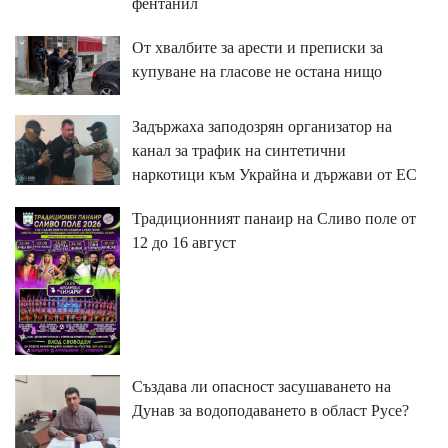
фентанил
От хвалбите за арести и преписки за
купуване на гласове не остана нищо
Задържаха заподозрян организатор на
канал за трафик на синтетични
наркотици към Украйна и държави от ЕС
Традиционният панаир на Сливо поле от
12 до 16 август
Създава ли опасност засушаването на
Дунав за водоподаването в област Русе?