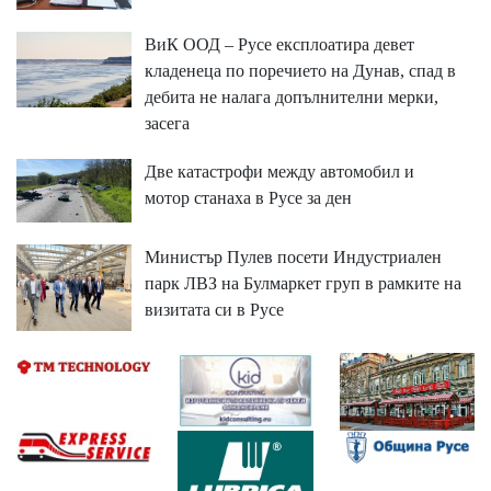
ВиК ООД – Русе експлоатира девет
кладенеца по поречието на Дунав, спад в
дебита не налага допълнителни мерки,
засега
Две катастрофи между автомобил и
мотор станаха в Русе за ден
Министър Пулев посети Индустриален
парк ЛВЗ на Булмаркет груп в рамките на
визитата си в Русе