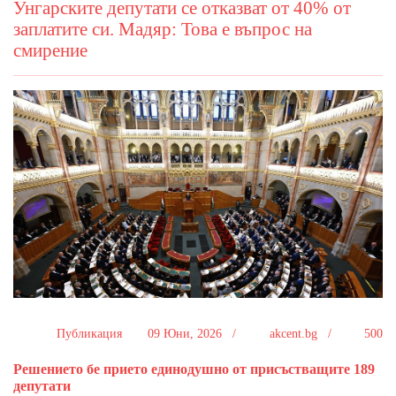
Унгарските депутати се отказват от 40% от
заплатите си. Мадяр: Това е въпрос на
смирение
Публикация
09 Юни, 2026 /
akcent.bg /
500
Решението бе прието единодушно от присъстващите 189
депутати