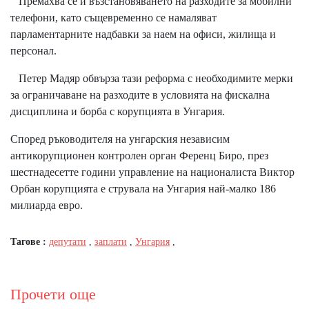
Премахва се и възстановяването на разходите за мобилни
телефони, като същевременно се намаляват
парламентарните надбавки за наем на офиси, жилища и
персонал.
Петер Мадяр обвърза тази реформа с необходимите мерки
за ограничаване на разходите в условията на фискална
дисциплина и борба с корупцията в Унгария.
Според ръководителя на унгарския независим
антикорупционен контролен орган Ференц Биро, през
шестнадесетте години управление на националиста Виктор
Орбан корупцията е струвала на Унгария най-малко 186
милиарда евро.
Тагове :
депутати
,
заплати
,
Унгария
,
Прочети още