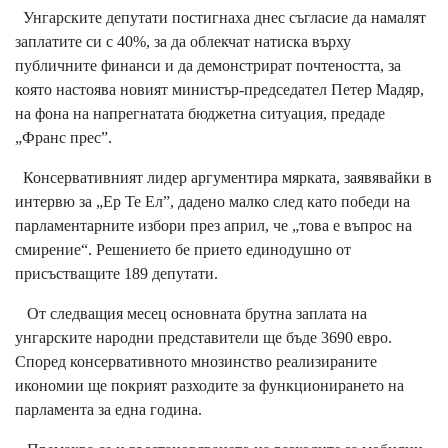
Унгарските депутати постигнаха днес съгласие да намалят
заплатите си с 40%, за да облекчат натиска върху
публичните финанси и да демонстрират почтеността, за
която настоява новият министър-председател Петер Мадяр,
на фона на напрегнатата бюджетна ситуация, предаде
„Франс прес”.
Консервативният лидер аргументира мярката, заявявайки в
интервю за „Eр Те Ел”, дадено малко след като победи на
парламентарните избори през април, че „това е въпрос на
смирение“. Решението бе прието единодушно от
присъстващите 189 депутати.
От следващия месец основната брутна заплата на
унгарските народни представители ще бъде 3690 евро.
Според консервативното мнозинство реализираните
икономии ще покрият разходите за функционирането на
парламента за една година.