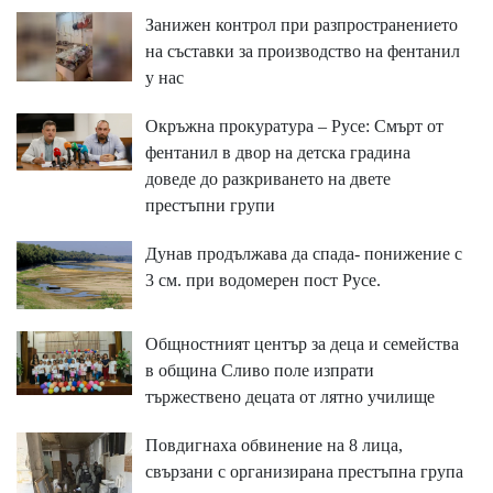
Занижен контрол при разпространението
на съставки за производство на фентанил
у нас
Окръжна прокуратура – Русе: Смърт от
фентанил в двор на детска градина
доведе до разкриването на двете
престъпни групи
Дунав продължава да спада- понижение с
3 см. при водомерен пост Русе.
Общностният център за деца и семейства
в община Сливо поле изпрати
тържествено децата от лятно училище
Повдигнаха обвинение на 8 лица,
свързани с организирана престъпна група