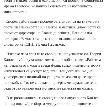
Георги Кандев обяви в официалния си профил в социалната
мрежа Facebook, че напуска системата на вътрешното
министерство.
Според действащата процедура, при липса на титуляр на
поста главен секретар и на негов заместник, длъжността се
поема от директора на Главна дирекция „Национална
полиция“. В момента временно изпълняващ длъжността
директор на ГДНП е Емил Пармаков.
Няколко часа след като съобщи за напускането си, Георги
Кандев публикува видеокоментар, в който заяви: „Работим
непрекъснато с хора и всеки фалш, всяко лицемерие, всяка
изкуственост се усещат веднага“. Той допълни, че „на
униформения полицай на улицата не можеш да се правиш
на някой, който не си“, като подчерта, че служителите на
реда бързо разпознават истинските качества на хората.
В първоначалното си съобщение за напускането Кандев
написа още: „Да избирам между поста и принципите си е