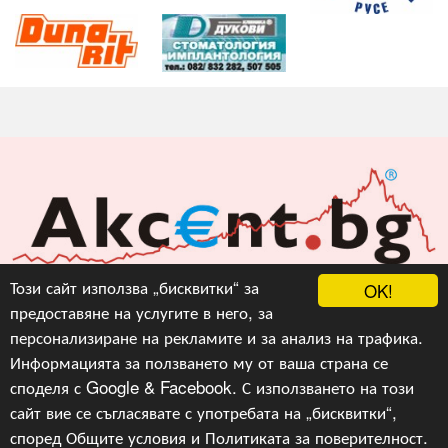
Акцент БГ ЕООД
Този сайт използва „бисквитки“ за
OK!
предоставяне на услугите в него, за
info@akcent.bg
персонализиране на рекламите и за анализ на трафика.
Facebook
Информацията за ползването му от ваша страна се
споделя с Google & Facebook. С използването на този
сайт вие се съгласявате с употребата на „бисквитки“,
Copyright © 2010, 2016, 2018-2022, 2023, v.3.0,
Акцент
БГ ЕООД
, Уеб Дизайн и програмиране :
Гейт.БГ
според
Общите условия
и
Политиката за поверителност
.