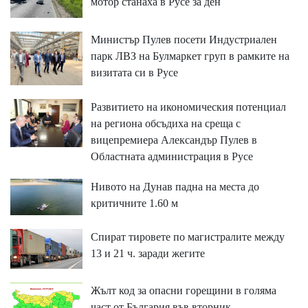
мотор станаха в Русе за ден
Министър Пулев посети Индустриален
парк ЛВЗ на Булмаркет груп в рамките на
визитата си в Русе
Развитието на икономическия потенциал
на региона обсъдиха на среща с
вицепремиера Александър Пулев в
Областната администрация в Русе
Нивото на Дунав падна на места до
критичните 1.60 м
Спират тировете по магистралите между
13 и 21 ч. заради жегите
Жълт код за опасни горещини в голяма
част от България във вторник