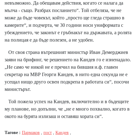
невъзможно. Да обещавам действия, когато се налага да
мълча - също. Разбрах посланието“. Той отбеляза, че не
може да бъде човекът, който „просто ще гледа страшно в
камерите“, и подчерта, че 30 години носи униформата с
убеждението, че законът е гръбнакът на държавата, а ролята
на полицая е да бъде полезен, а не удобен.
От своя страна вътрешният министър Иван Демерджиев
заяви на брифинг, че решението на Кандев го е изненадало.
„Не само че никой не е пречил на бившия и.ф. главен
секретар на МВР Георги Кандев, в нито една секунда не е
усещал нищо друго освен подкрепа в работата си“, посочи
министърът.
Той пожела успех на Кандев, включително и в бъдещите
му планове, но допълни, че „не е много похвално, когато в
окото на бурята излизаш и оставяш хората си“.
Тагове :
Пармаков
,
пост
,
Кандев
,