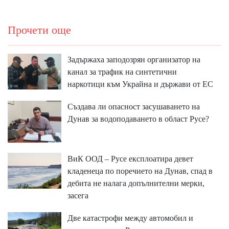
Прочети още
Задържаха заподозрян организатор на
канал за трафик на синтетични
наркотици към Украйна и държави от ЕС
Създава ли опасност засушаването на
Дунав за водоподаването в област Русе?
ВиК ООД – Русе експлоатира девет
кладенеца по поречието на Дунав, спад в
дебита не налага допълнителни мерки,
засега
Две катастрофи между автомобил и