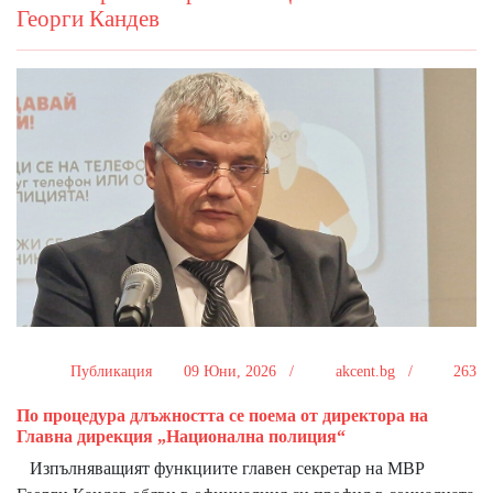
Георги Кандев
Публикация
09 Юни, 2026 /
akcent.bg /
263
По процедура длъжността се поема от директора на
Главна дирекция „Национална полиция“
Изпълняващият функциите главен секретар на МВР