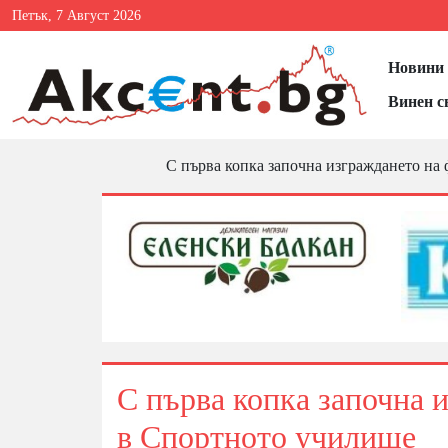
Петък, 7 Август 2026
Новини 
Винен с
С първа копка започна изграждането на
С първа копка започна 
в Спортното училище