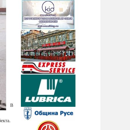
В
екта.