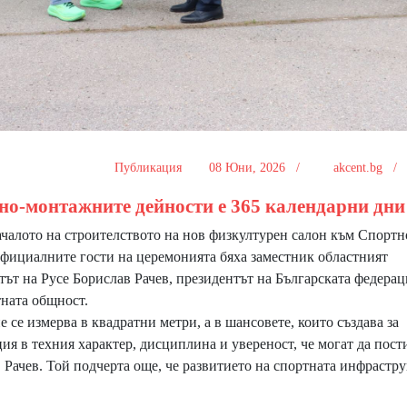
Публикация
08 Юни, 2026 /
akcent.bg 
лно-монтажните дейности е 365 календарни дни
алото на строителството на нов физкултурен салон към Спортн
фициалните гости на церемонията бяха заместник областният
ът на Русе Борислав Рачев, президентът на Българската федерац
ната общност.
се измерва в квадратни метри, а в шансовете, които създава за
ия в техния характер, дисциплина и увереност, че могат да пост
 Рачев. Той подчерта още, че развитието на спортната инфрастр