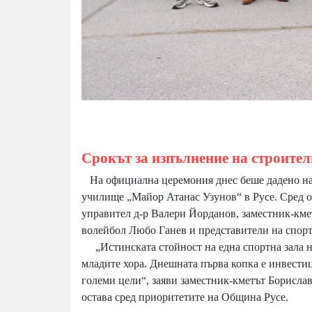
Срокът за изпълнение на строите
На официална церемония днес беше дадено нач
училище „Майор Атанас Узунов“ в Русе. Сред о
управител д-р Валери Йорданов, заместник-кмет
волейбол Любо Ганев и представители на спорт
„Истинската стойност на една спортна зала не 
младите хора. Днешната първа копка е инвестиц
големи цели“, заяви заместник-кметът Борислав
остава сред приоритетите на Община Русе.