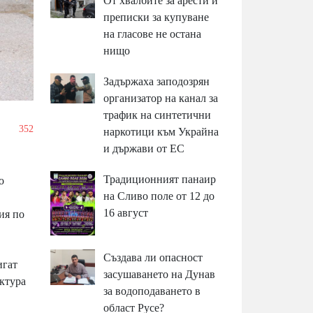
От хвалбите за арести и
преписки за купуване
на гласове не остана
нищо
Задържаха заподозрян
организатор на канал за
трафик на синтетични
/
352
наркотици към Украйна
и държави от ЕС
Традиционният панаир
о
на Сливо поле от 12 до
16 август
ия по
Създава ли опасност
игат
засушаването на Дунав
уктура
за водоподаването в
област Русе?