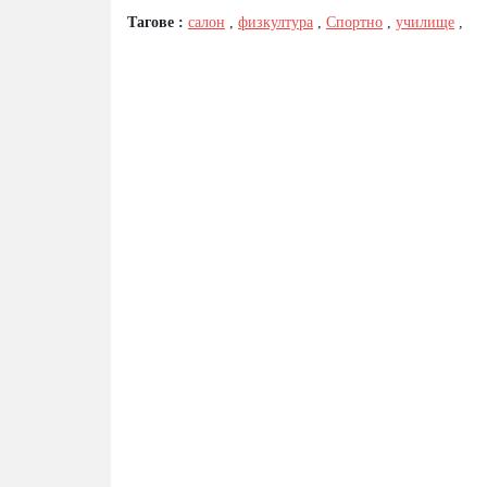
Тагове :
салон
,
физкултура
,
Спортно
,
училище
,