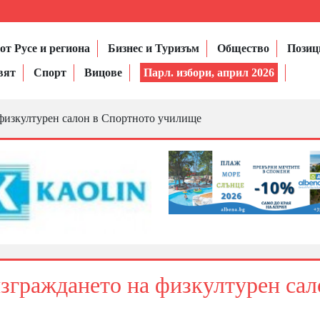
от Русе и региона
Бизнес и Туризъм
Общество
Позиц
вят
Спорт
Вицове
Парл. избори, април 2026
 физкултурен салон в Спортното училище
изграждането на физкултурен сал