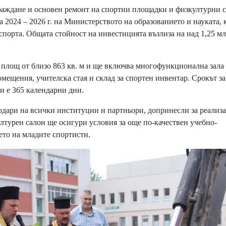
аждане и основен ремонт на спортни площадки и физкултурни 
2024 – 2026 г. на Министерството на образованието и науката, 
спорта. Общата стойност на инвестицията възлиза на над 1,25 мл
площ от близо 863 кв. м и ще включва многофункционална зала 
мещения, учителска стая и склад за спортен инвентар. Срокът за
и е 365 календарни дни.
ари на всички институции и партньори, допринесли за реализ
ултурен салон ще осигури условия за още по-качествен учебно-
то на младите спортисти.