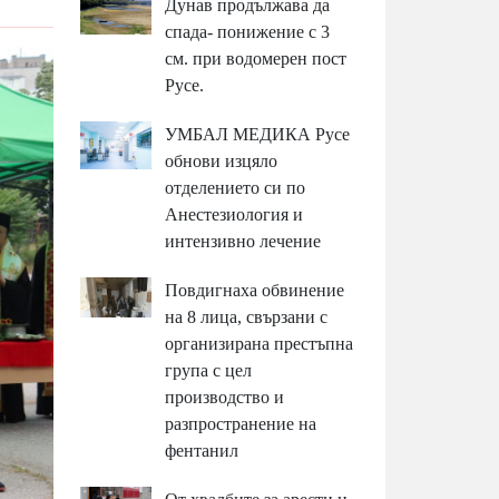
Дунав продължава да
спада- понижение с 3
см. при водомерен пост
Русе.
УМБАЛ МЕДИКА Русе
обнови изцяло
отделението си по
Анестезиология и
интензивно лечение
Повдигнаха обвинение
на 8 лица, свързани с
организирана престъпна
група с цел
производство и
разпространение на
фентанил