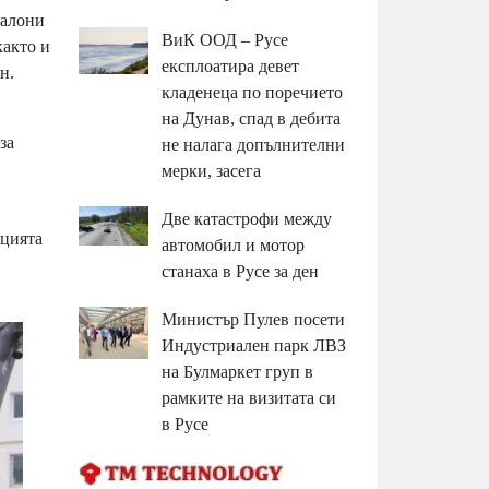
салони
ВиК ООД – Русе
както и
експлоатира девет
н.
кладенеца по поречието
на Дунав, спад в дебита
за
не налага допълнителни
мерки, засега
Две катастрофи между
ацията
автомобил и мотор
станаха в Русе за ден
Министър Пулев посети
Индустриален парк ЛВЗ
на Булмаркет груп в
рамките на визитата си
в Русе