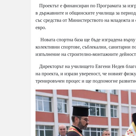
Проектът е финансиран по Програмата за изгр
в държавните и общинските училища за периода 
със средства от Министерството на младежта и 
евро.
Новата спортна база ще бъде изградена върху 
колективни спортове, съблекални, санитарни по
изпълнение на строително-монтажните дейност
Директорът на училището Евгени Недев благод
на проекта, и изрази увереност, че новият физк
тренировъчен процес и ще подпомогне развитие