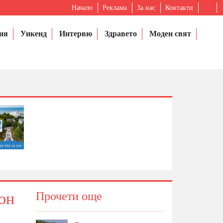
Начало
Реклама
За нас
Контакти
ия
Уикенд
Интервю
Здравето
Моден свят
он
Прочети още