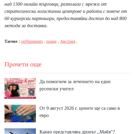
над 1300 онлайн търговци, разполага с мрежа от
стратегически логистични центрове и работи с повече от
60 куриерски партньори, предоставяйки достъп до над 800
метода за доставка.
Тагове :
euShipments
,
пощи
,
Австрия
,
Прочети още
Да помогнем за лечението на един
русенски учител
От 9 август 2026 г. цените ще са само в
евро
Какво представлява дронът ,,Майя"?