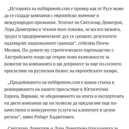
„Историята на euShipments.com е пример как от Русе може
да се създаде компания с европейско значение и
международно признание. Успехът на Светлозар Димитров,
Лора Димитрова и техния екип показва, че когато визията,
трудът и предприемаческият дух се срещнат, резултатите
надхвърлят националните граници“, отбеляза Пенчо
Милков. По думите му стратегическото партньорство с
Австрийските пощи ще открие нови възможности за
развитие на компанията и ще допринесе за още по-силното
присъствие на русенския бизнес на европейските пазари.
„Придобиването на euShipments.com е важна стъпка в
разширяването на нашето присъствие в Югоизточна
Европа. Вярваме, че обединяването на опита и експертизата
на двете компании ще ни позволи да предлагаме още по-
качествени и конкурентни услуги на клиентите в целия
регион“, заяви Робърт Хаджетович.
Светлозар Димитров и Лора Димитрова благодариха за