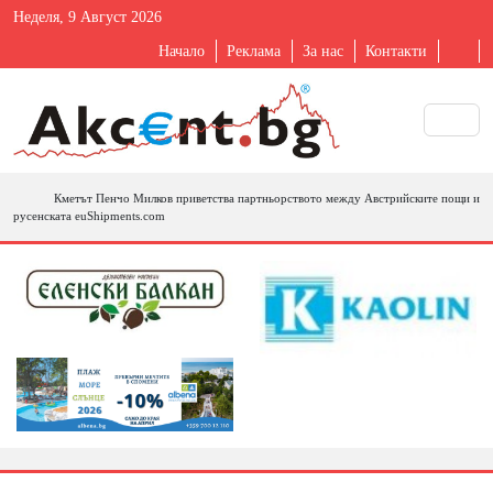
Неделя, 9 Август 2026
Начало
Реклама
За нас
Контакти
Кметът Пенчо Милков приветства партньорството между Австрийските пощи и
русенската euShipments.com