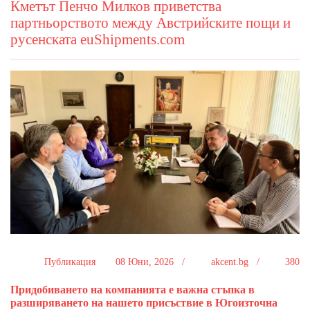
Кметът Пенчо Милков приветства
партньорството между Австрийските пощи и
русенската euShipments.com
Публикация
08 Юни, 2026 /
akcent.bg /
380
Придобиването на компанията е важна стъпка в
разширяването на нашето присъствие в Югоизточна