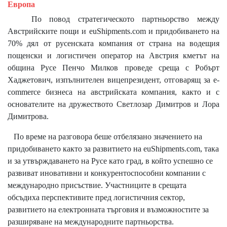
Европа
По повод стратегическото партньорство между
Австрийските пощи и euShipments.com и придобиването на
70% дял от русенската компания от страна на водещия
пощенски и логистичен оператор на Австрия кметът на
община Русе Пенчо Милков проведе среща с Робърт
Хаджетович, изпълнителен вицепрезидент, отговарящ за e-
commerce бизнеса на австрийската компания, както и с
основателите на дружеството Светлозар Димитров и Лора
Димитрова.
По време на разговора беше отбелязано значението на
придобиването както за развитието на euShipments.com, така
и за утвърждаването на Русе като град, в който успешно се
развиват иновативни и конкурентоспособни компании с
международно присъствие. Участниците в срещата
обсъдиха перспективите пред логистичния сектор,
развитието на електронната търговия и възможностите за
разширяване на международните партньорства.