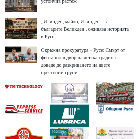
устойчив растеж
,,Илинден, майко, Илинден – за
българите Великден,, оживява историята
в Русе
Окръжна прокуратура – Русе: Смърт от
фентанил в двор на детска градина
доведе до разкриването на двете
престъпни групи