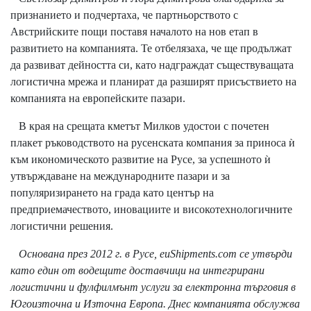
признанието и подчертаха, че партньорството с
Австрийските пощи поставя началото на нов етап в
развитието на компанията. Те отбелязаха, че ще продължат
да развиват дейността си, като надграждат съществуващата
логистична мрежа и планират да разширят присъствието на
компанията на европейските пазари.
В края на срещата кметът Милков удостои с почетен
плакет ръководството на русенската компания за приноса ѝ
към икономическото развитие на Русе, за успешното ѝ
утвърждаване на международните пазари и за
популяризирането на града като център на
предприемачеството, иновациите и високотехнологичните
логистични решения.
Основана през 2012 г. в Русе, euShipments.com се утвърди
като един от водещите доставчици на интегрирани
логистични и фулфилмънт услуги за електронна търговия в
Югоизточна и Източна Европа. Днес компанията обслужва