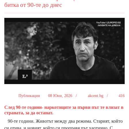
битка от 90-те до днес
Публикация
08 Юни, 2026 /
akcent.bg /
416
След 90-те години- наркотиците за първи път те влизат в
страната, за да останат.
90-те години. Животът между два режима. Старият, който
си отива, и новият, който си проправя път хаотично. С