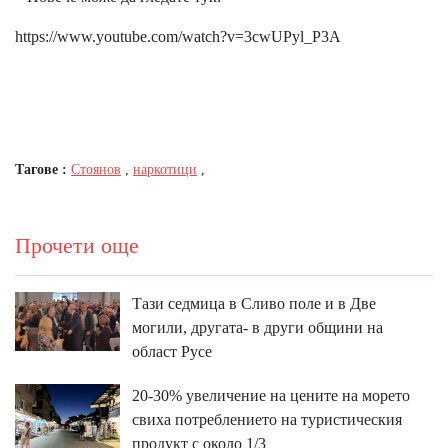
https://www.youtube.com/watch?v=3cwUPyl_P3A
Тагове :
Стоянов
,
наркотици
,
Прочети още
Тази седмица в Сливо поле и в Две
могили, другата- в други общини на
област Русе
20-30% увеличение на цените на морето
свиха потреблението на туристическия
продукт с около 1/3