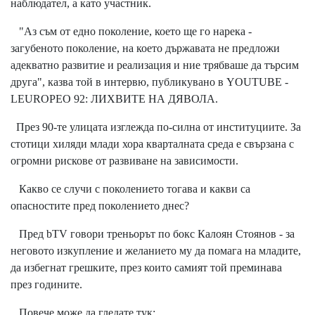
наблюдател, а като участник.
"Аз съм от едно поколение, което ще го нарека -
загубеното поколение, на което държавата не предложи
адекватно развитие и реализация и ние трябваше да търсим
друга", казва той в интервю, публикувано в YOUTUBE -
LEUROPEO 92: ЛИХВИТЕ НА ДЯВОЛА.
През 90-те улицата изглежда по-силна от институциите. За
стотици хиляди млади хора кварталната среда е свързана с
огромни рискове от развиване на зависимости.
Какво се случи с поколението тогава и какви са
опасностите пред поколението днес?
Пред bTV говори треньорът по бокс Калоян Стоянов - за
неговото изкупление и желанието му да помага на младите,
да избегнат грешките, през които самият той преминава
през годините.
Повече може да гледате тук: