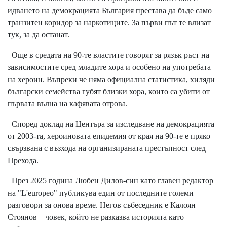
идването на демокрацията България престава да бъде само
транзитен коридор за наркотиците. За първи път те влизат
тук, за да останат.
Още в средата на 90-те властите говорят за рязък ръст на
зависимостите сред младите хора и особено на употребата
на хероин. Въпреки че няма официална статистика, хиляди
български семейства губят близки хора, които са убити от
първата вълна на кафявата отрова.
Според доклад на Центъра за изследване на демокрацията
от 2003-та, хероиновата епидемия от края на 90-те е пряко
свързвана с възхода на организираната престъпност след
Прехода.
През 2025 година Любен Дилов-син като главен редактор
на "L'europeo" публикува един от последните големи
разговори за онова време. Негов събеседник е Калоян
Стоянов – човек, който не разказва историята като