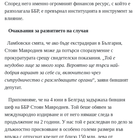
Според него именно огромният финансов ресурс, с който е
разполагала ББР, е превърнал институцията в инструмент за
влияние.
Очаквания за развитието на случая
Ламбовски смята, че ако бъде екстрадиран в България,
Стоян Мавродиев може да потърси споразумение с
прокуратурата срещу свидетелски показания.
„Той е
неудобно лице за много хора. Вероятно ще търси най-
добрия вариант за себе си, включително чрез
сътрудничество с разследващите органи
“, заяви бившият
депутат.
Припомняме, че на 4 юни в Белград задържаха бившия
шеф на ББР Стоян Мавродиев. Той беше обявен за
международно издирване и от него нямаше следа в
продължение на 2 години. У нас той е разследван по дело за
длъжностно присвояване в особено големи размери във
връзка с отпуснат кредит от близо 150 млн. лева от