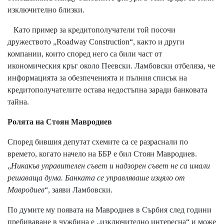
изключително близки.
Като пример за кредитополучатели той посочи
дружеството „Roadway Construction“, както и други
компании, които според него са били част от
икономическия кръг около Пеевски. Ламбовски отбеляза, че
информацията за обезпеченията и пълния списък на
кредитополучателите остава недостъпна заради банковата
тайна.
Ролята на Стоян Мавродиев
Според бившия депутат схемите са се разраснали по
времето, когато начело на ББР е бил Стоян Мавродиев.
„
Никакъв управителен съвет и надзорен съвет не са имали
решаваща дума. Банката се управляваше изцяло от
Мавродиев
“, заяви Ламбовски.
По думите му появата на Мавродиев в Сърбия след години
пребиваване в чужбина е „изключително интересна“ и може