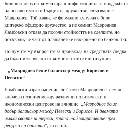
Бившият депутат коментира и информацията за продажбата
на негови имоти в Гърция на дружество, свързвано с
Мавродиев. Той заяви, че формално купувач е било
кипърско офшорно дружество, а не самият Мавродиев.
Ламбовски отказа да посочи стойността на сделките, но
потвърди, че част от плащането е извършено по банков път.
По думите му въпросите за произхода на средствата следва
да бъдат изяснявани от компетентните институции.
„Мавродиев беше балансьор между Борисов и
Пеевски“
Ламбовски изрази мнение, че Стоян Мавродиев е заемал
ключова позиция между различни политически и
икономически центрове на влияние.
„Мавродиев беше
добър балансьор между Пеевски и Борисов. И двамата
имаха своите интереси, които той защитаваше чрез
ресурса на банката
“, каза той.