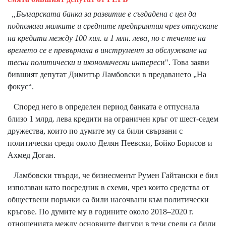
„Българската банка за развитие е създадена с цел да
подпомага малките и средните предприятия чрез отпускане
на кредити между 100 хил. и 1 млн. лева, но с течение на
времето се е превърнала в инструмент за обслужване на
тесни политически и икономически интерес
и". Това заяви
бившият депутат Димитър Ламбовски в предаването „На
фокус“.
Според него в определен период банката е отпуснала
близо 1 млрд. лева кредити на ограничен кръг от шест-седем
дружества, които по думите му са били свързани с
политически среди около Делян Пеевски, Бойко Борисов и
Ахмед Доган.
Ламбовски твърди, че бизнесменът Румен Гайтански е бил
използван като посредник в схеми, чрез които средства от
обществени поръчки са били насочвани към политически
кръгове. По думите му в годините около 2018–2020 г.
отношенията между основните фигури в тези среди са били