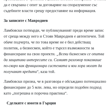
да е свързана с опит за договаряне на споразумение със
съдебните власти срещу предоставяне на информация.
За записите с Мавродиев
Ламбовски потвърди, че публикуваният преди време запис
от среща между него и Стоян Мавродиев е автентичен. Той
обаче подчерта, че по това време не е бил действащ
политик, а бизнесмен, който е търсел възможности за
финансиране на свои проекти
. „Всеки бизнесмен се опитва
да защитава интересите си. Самият разговор показваше
по-скоро как функционира системата и кои хора могат да
получават кредити
“, каза той.
Ламбовски призна, че в разговора е обсъждано потенциално
финансиране до 5 млн. лева, но определи подобен подход
като „погрешна и порочна практика“.
Сделките с имоти в Гърция