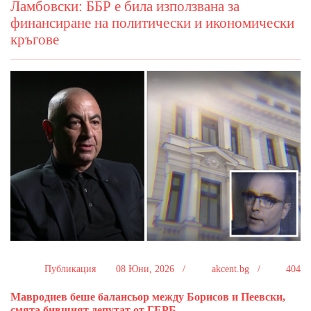
Ламбовски: ББР е била използвана за
финансиране на политически и икономически
кръгове
Публикация
08 Юни, 2026 /
akcent.bg /
404
Мавродиев беше балансьор между Борисов и Пеевски,
смята бившият депутат от ГЕРБ