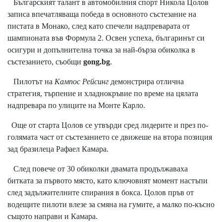
Българският талант в автомобилния спорт Никола Цолов
записа впечатляваща победа в основното състезание на
пистата в Монако, след като спечели надпреварата от
шампионата във Формула 2. Освен успеха, българинът си
осигури и допълнителна точка за най-бърза обиколка в
състезанието, съобщи
gong.bg
.
Пилотът на
Кампос Рейсинг
демонстрира отлична
стратегия, търпение и хладнокръвие по време на цялата
надпревара по улиците на Монте Карло.
Още от старта Цолов се утвърди сред лидерите и през по-
голямата част от състезанието се движеше на втора позиция
зад бразилеца Рафаел Камара.
След повече от 30 обиколки двамата продължаваха
битката за първото място, като ключовият момент настъпи
след задължителните спирания в бокса. Цолов пръв от
водещите пилоти влезе за смяна на гумите, а малко по-късно
същото направи и Камара.