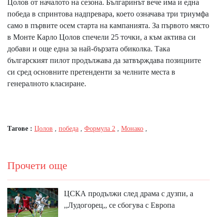
Цолов от началото на сезона. Българинът вече има и една
победа в спринтова надпревара, което означава три триумфа
само в първите осем старта на кампанията. За първото място
в Монте Карло Цолов спечели 25 точки, а към актива си
добави и още една за най-бързата обиколка. Така
българският пилот продължава да затвърждава позициите
си сред основните претенденти за челните места в
генералното класиране.
Тагове :
Цолов
,
победа
,
Формула 2
,
Монако
,
Прочети още
ЦСКА продължи след драма с дузпи, а
,,Лудогорец,, се сбогува с Европа