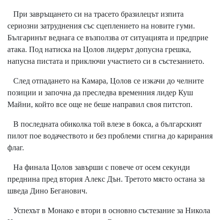
При завръщането си на трасето бразилецът изпита
сериозни затруднения със сцеплението на новите гуми.
Българинът веднага се възползва от ситуацията и предприе
атака. Под натиска на Цолов лидерът допусна грешка,
напусна пистата и приключи участието си в състезанието.
След отпадането на Камара, Цолов се изкачи до челните
позиции и започна да преследва временния лидер Куш
Майни, който все още не беше направил своя питстоп.
В последната обиколка той влезе в бокса, а българският
пилот пое водачеството и без проблеми стигна до карирания
флаг.
На финала Цолов завърши с повече от осем секунди
преднина пред втория Алекс Дън. Третото място остана за
шведа Дино Беганович.
Успехът в Монако е втори в основно състезание за Никола