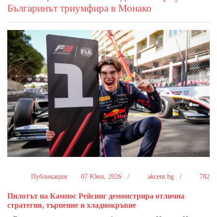
Българинът триумфира в Монако
Публикация
07 Юни, 2026 /
akcent.bg /
782
Пилотът на Кампос Рейсинг демонстрира отлична
стратегия, търпение и хладнокръвие