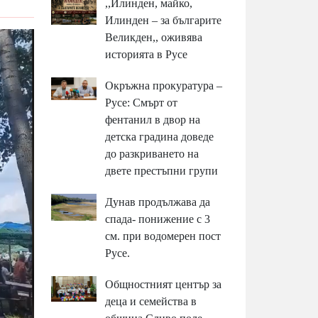
,,Илинден, майко,
Илинден – за българите
Великден,, оживява
историята в Русе
Окръжна прокуратура –
Русе: Смърт от
фентанил в двор на
детска градина доведе
до разкриването на
двете престъпни групи
Дунав продължава да
спада- понижение с 3
см. при водомерен пост
Русе.
Общностният център за
деца и семейства в