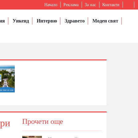
Начало
Реклама
За нас
Контакти
ия
Уикенд
Интервю
Здравето
Моден свят
при
Прочети още