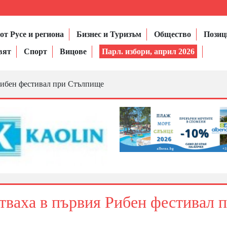
от Русе и региона
Бизнес и Туризъм
Общество
Позиц
вят
Спорт
Вицове
Парл. избори, април 2026
Рибен фестивал при Стълпище
тваха в първия Рибен фестивал 