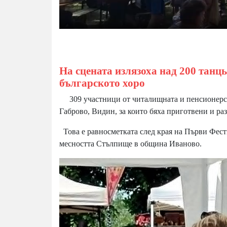
На сцената излязоха над 200 танц
българското хоро
309 участници от читалищната и пенсионерски
Габрово, Видин, за които бяха приготвени и ра
Това е равносметката след края на
Първи Фести
месността Стълпище в община Иваново.