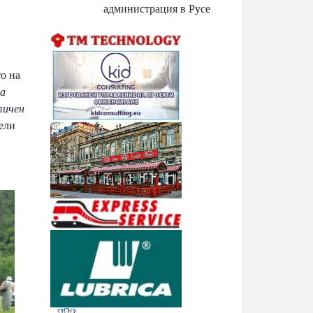
администрация в Русе
о на
на
тичен
ели