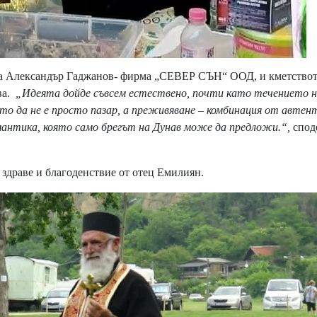
са Александър Гаджанов- фирма „СЕВЕР СЪН“ ООД, и кметствот
ва.
„Идеята дойде съвсем естествено, почти като течението 
ето да не е просто пазар, а преживяване – комбинация от автен
омантика, която само брегът на Дунав може да предложи.“,
спод
 здраве и благоденствие от отец Емилиян.