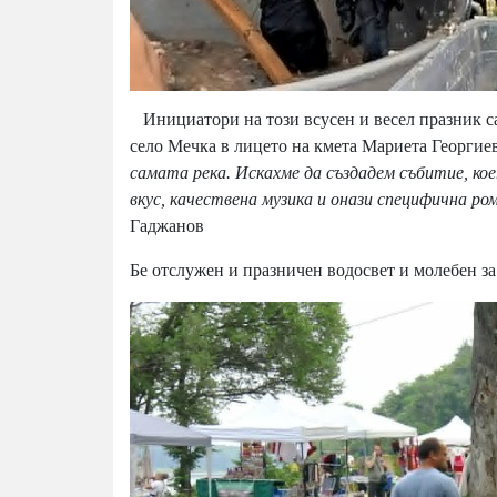
Инициатори на този всусен и весел празник 
село Мечка в лицето на кмета Мариета Георгие
самата река. Искахме да създадем събитие, ко
вкус, качествена музика и онази специфична р
Гаджанов
Бе отслужен и празничен водосвет и молебен за