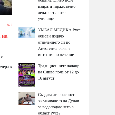
община Сливо поле
изпрати тържествено
децата от лятно
училище
/
822
УМБАЛ МЕДИКА Русе
 на
обнови изцяло
отделението си по
Анестезиология и
интензивно лечение
е.
Традиционният панаир
вчера в
на Сливо поле от 12 до
16 август
Създава ли опасност
засушаването на Дунав
за водоподаването в
област Русе?