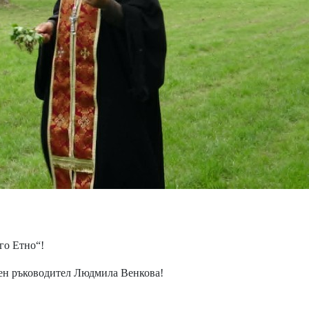
о Етно“!
 ръководител Людмила Венкова!