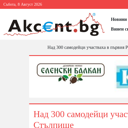
Събота, 8 Август 2026
Новини 
Винен с
Над 300 самодейци участваха в първия 
Над 300 самодейци учас
Стълпище