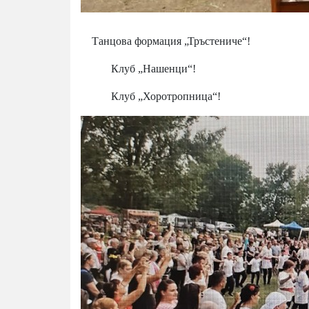
Танцова формация „Тръстениче“!
Клуб „Нашенци“!
Клуб „Хоротропница“!