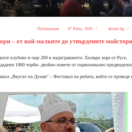
Публикация
07 Юни, 2026 /
akcent.bg 
ьори – от най-малките до утвърдените майстори
те клубове и още 200 в надиграването. Хиляди хора от Русе,
здадени 1000 чорби- двойно повече от първоначално предвиденит
вал „Вкусът на Дунав“ – Фестивал на рибата, който се проведе 