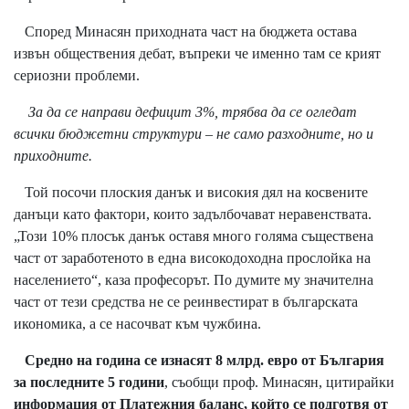
Според Минасян приходната част на бюджета остава
извън обществения дебат, въпреки че именно там се крият
сериозни проблеми.
За да се направи дефицит 3%, трябва да се огледат
всички бюджетни структури – не само разходните, но и
приходните.
Той посочи плоския данък и високия дял на косвените
данъци като фактори, които задълбочават неравенствата.
„Този 10% плосък данък оставя много голяма съществена
част от заработеното в една високодоходна прослойка на
населението“, каза професорът. По думите му значителна
част от тези средства не се реинвестират в българската
икономика, а се насочват към чужбина.
Средно на година се изнасят 8 млрд. евро от България
за последните 5 години
, съобщи проф. Минасян, цитирайки
информация от Платежния баланс, който се подготвя от