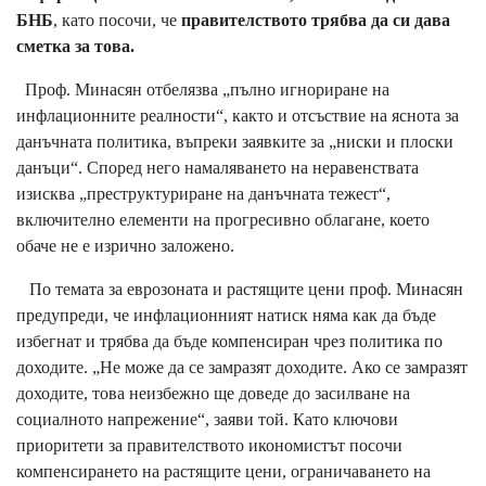
БНБ
, като посочи, че
правителството трябва да си дава
сметка за това.
Проф. Минасян отбелязва „пълно игнориране на
инфлационните реалности“, както и отсъствие на яснота за
данъчната политика, въпреки заявките за „ниски и плоски
данъци“. Според него намаляването на неравенствата
изисква „преструктуриране на данъчната тежест“,
включително елементи на прогресивно облагане, което
обаче не е изрично заложено.
По темата за еврозоната и растящите цени проф. Минасян
предупреди, че инфлационният натиск няма как да бъде
избегнат и трябва да бъде компенсиран чрез политика по
доходите. „Не може да се замразят доходите. Ако се замразят
доходите, това неизбежно ще доведе до засилване на
социалното напрежение“, заяви той. Като ключови
приоритети за правителството икономистът посочи
компенсирането на растящите цени, ограничаването на