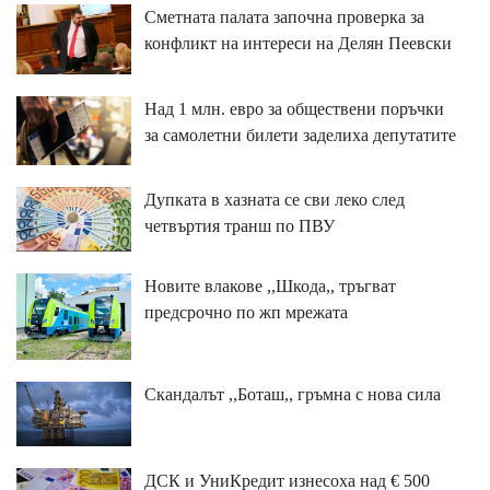
Сметната палата започна проверка за
конфликт на интереси на Делян Пеевски
Над 1 млн. евро за обществени поръчки
за самолетни билети заделиха депутатите
Дупката в хазната се сви леко след
четвъртия транш по ПВУ
Новите влакове ,,Шкода,, тръгват
предсрочно по жп мрежата
Скандалът ,,Боташ,, гръмна с нова сила
ДСК и УниКредит изнесоха над € 500