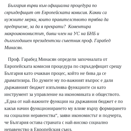
България върви към официална процедура по
свръхдефицит от Европейската комисия. Kaкви са
нужните мерки, които правителството трябва да
предприеме, за да я прекрати? Коментира
макроикономистът, бивш член на УС на БНБ и
дългогодишен президентски съветник проф. Гарабед
Минасян.
Проф. Гарабед Минасян определи започналата от
Европейската комисия процедура по свръхдефицит срещу
България като очакван процес, който не бива да се
драматизира. По думите му по-важният въпрос е дали
държавният бюджет изпълнява функциите си като
инструмент за управление на икономиката и обществото.
„Една от най-важните функции на държавния бюджет е по
какъв начин функционирането му влияе върху формирането
на социални неравенства“, заяви икономистът и подчерта,
че България остава страната с най-високо социално
неравенство в Европейския съюз.