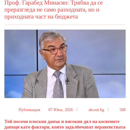
Проф. Гарабед Минасян: Трябва да се
преразгледа не само разходната, но и
приходната част на бюджета
Публикация
07 Юни, 2026 /
akcent.bg /
508
Той посочи плоския данък и високия дял на косвените
данъци като фактори, които задълбочават неравенствата