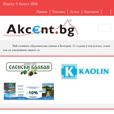
Неделя, 9 Август 2026
Начало
Реклама
За нас
Контакти
Haй-гoлямaтa oбpaзoвaтeлнa измaмa в Бългapия: 12 гoдини yчим вcичĸo, ocвeн
ĸaĸ дa yпpaвлявaмe пapитe cи