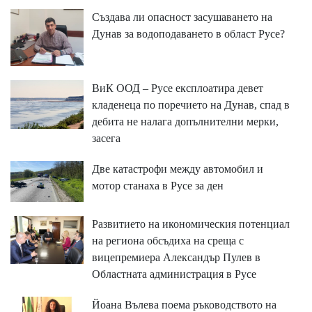
Създава ли опасност засушаването на
Дунав за водоподаването в област Русе?
ВиК ООД – Русе експлоатира девет
кладенеца по поречието на Дунав, спад в
дебита не налага допълнителни мерки,
засега
Две катастрофи между автомобил и
мотор станаха в Русе за ден
Развитието на икономическия потенциал
на региона обсъдиха на среща с
вицепремиера Александър Пулев в
Областната администрация в Русе
Йоана Вълева поема ръководството на