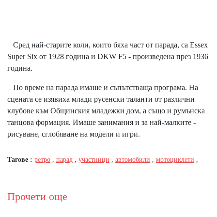
Сред най-старите коли, които бяха част от парада, са Essex
Super Six от 1928 година и DKW F5 - произведена през 1936
година.
По време на парада имаше и съпътстваща програма. На
сцената се изявиха млади русенски таланти от различни
клубове към Общинския младежки дом, а също и румънска
танцова формация. Имаше занимания и за най-малките -
рисуване, сглобяване на модели и игри.
Тагове :
ретро
,
парад
,
участници
,
автомобили
,
мотоциклети
,
Прочети още