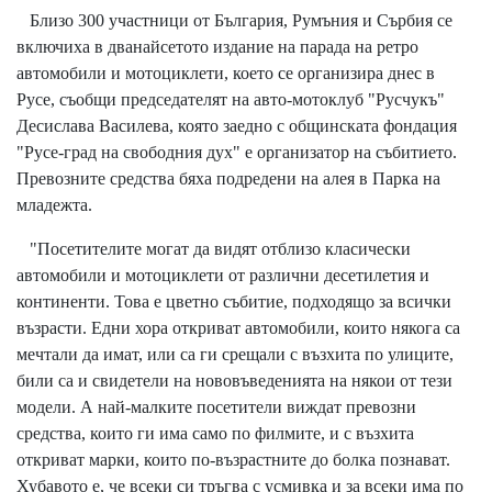
Близо 300 участници от България, Румъния и Сърбия се
включиха в дванайсетото издание на парада на ретро
автомобили и мотоциклети, което се организира днес в
Русе, съобщи председателят на авто-мотоклуб "Русчукъ"
Десислава Василева, която заедно с общинската фондация
"Русе-град на свободния дух" е организатор на събитието.
Превозните средства бяха подредени на алея в Парка на
младежта.
"Посетителите могат да видят отблизо класически
автомобили и мотоциклети от различни десетилетия и
континенти. Това е цветно събитие, подходящо за всички
възрасти. Едни хора откриват автомобили, които някога са
мечтали да имат, или са ги срещали с възхита по улиците,
били са и свидетели на нововъведенията на някои от тези
модели. А най-малките посетители виждат превозни
средства, които ги има само по филмите, и с възхита
откриват марки, които по-възрастните до болка познават.
Хубавото е, че всеки си тръгва с усмивка и за всеки има по