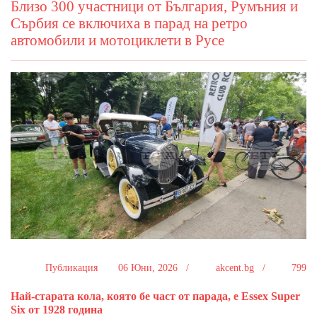
Близо 300 участници от България, Румъния и
Сърбия се включиха в парад на ретро
автомобили и мотоциклети в Русе
Публикация
06 Юни, 2026 /
akcent.bg /
799
Най-старата кола, която бе част от парада, е Essex Super
Six от 1928 година