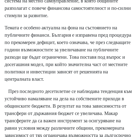
система на местно самоуправление, в която общините
разполагат с повече финансова самостоятелност и по-силни
стимули за развитие.
Темата е особено актуална на фона на състоянието на
публичните финанси. България е изправена пред процедура
по прекомерен дефицит, което означава, че през следващите
години възможностите за увеличаване на публичните
разходи ще бъдат ограничени. Това поставя под въпрос и
досегашния модел, при който значителна част от местните
политики и инвестиции зависят от решенията на
централната власт.
През последното десетилетие се наблюдава тенденция към
устойчиво намаляване на дела на собствените приходи в
общинските бюджети. В резултат на това зависимостта от
трансфери от държавния бюджет се увеличава. Макар
трансферите да са важен инструмент за осигуряване на
равни условия между различните общини, прекомерната
зависимост от тях ограничава възможността за дългосрочно