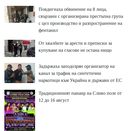
Повдигнаха обвинение на 8 лица,
свързани с организирана престъпна група
с цел производство и разпространение на
фентанил
От хвалбите за арести и преписки за
купуване на гласове не остана нищо
Задържаха заподозрян организатор на
канал за трафик на синтетични
наркотици към Украйна и държави от ЕС
Традиционният панаир на Сливо поле от
12 до 16 август