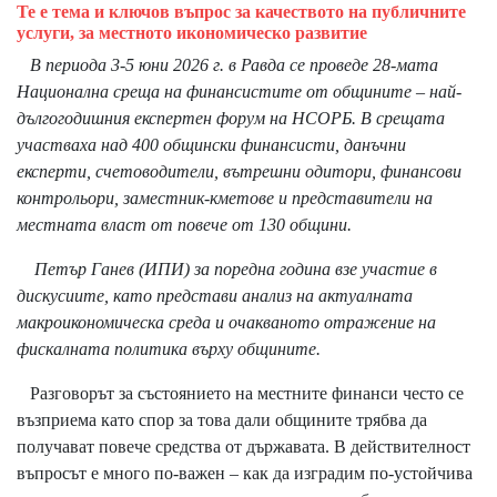
Те е тема и ключов въпрос за качеството на публичните
услуги, за местното икономическо развитие
В периода 3-5 юни 2026 г. в Равда се проведе 28-мата
Национална среща на финансистите от общините – най-
дългогодишния експертен форум на НСОРБ. В срещата
участваха над 400 общински финансисти, данъчни
експерти, счетоводители, вътрешни одитори, финансови
контрольори, заместник-кметове и представители на
местната власт от повече от 130 общини.
Петър Ганев (ИПИ) за поредна година взе участие в
дискусиите, като представи анализ на актуалната
макроикономическа среда и очакваното отражение на
фискалната политика върху общините.
Разговорът за състоянието на местните финанси често се
възприема като спор за това дали общините трябва да
получават повече средства от държавата. В действителност
въпросът е много по-важен – как да изградим по-устойчива