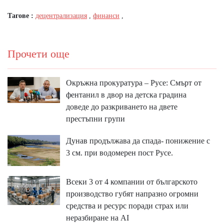
Тагове :
децентрализация
,
финанси
,
Прочети още
Окръжна прокуратура – Русе: Смърт от
фентанил в двор на детска градина
доведе до разкриването на двете
престъпни групи
Дунав продължава да спада- понижение с
3 см. при водомерен пост Русе.
Всеки 3 от 4 компании от българското
производство губят напразно огромни
средства и ресурс поради страх или
неразбиране на AI