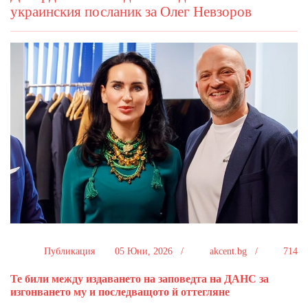
украинския посланик за Олег Невзоров
Публикация
05 Юни, 2026 /
akcent.bg /
714
Те били между издаването на заповедта на ДАНС за
изгонването му и последващото й оттегляне