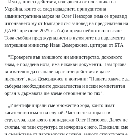
Има данни за действия, извършени от посланика на
Украйна, които са след издадената принудителна
административна мярка на Олег Невзоров (има се предвид
изгонването му от България със заповед на председателя на
ДАНС през юли 2025 г. - б.а) и преди нейното оттегляне.
Това съобщи пред журналисти в кулоарите на парламента
вътрешния министър Иван Демерджиев, цитиран от БТА
"Проверете във външното ни министерство, доколкото
знам, е подадена нота, има някакви документи. Там трябва
внимателно да се анализират тези действия и да се
преценят", каза Демерджиев и допълни: "Нашата задача е да
съберем необходимите доказателства и всеки компетентен
орган в държавата ще вземе отношение по тях".
„Идентифицирали сме множество хора, които имат
касателство към този случай. Част от тези хора са в
структура, към която принадлежи Олег Невзоров. Далеч не
смятам, че тази структура се изчерпва с него. Поискали сме
и съдействие от партньорски служби, защото структурата е