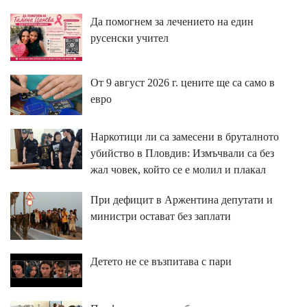
Да помогнем за лечението на един
русенски учител
От 9 август 2026 г. цените ще са само в
евро
Наркотици ли са замесени в бруталното
убийство в Пловдив: Измъчвали са без
жал човек, който се е молил и плакал
При дефицит в Аржентина депутати и
министри остават без заплати
Детето не се възпитава с пари