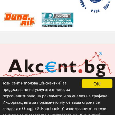
Акцент БГ ЕООД
Този сайт използва „бисквитки“ за
OK!
предоставяне на услугите в него, за
info@akcent.bg
персонализиране на рекламите и за анализ на трафика.
Facebook
Информацията за ползването му от ваша страна се
споделя с Google & Facebook. С използването на този
сайт вие се съгласявате с употребата на „бисквитки“,
Copyright © 2010, 2016, 2018-2022, 2023, v.3.0,
Акцент