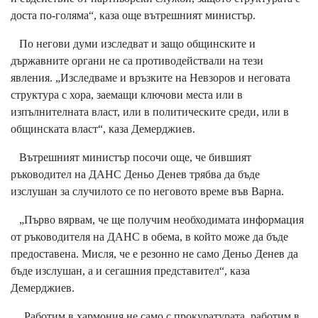
доста по-голяма“, каза още вътрешният министър.
По негови думи изследват и защо общинските и
държавните органи не са противодействали на тези
явления. „Изследваме и връзките на Невзоров и неговата
структура с хора, заемащи ключови места или в
изпълнителната власт, или в политическите среди, или в
общинската власт“, каза Демерджиев.
Вътрешният министър посочи още, че бившият
ръководител на ДАНС Деньо Денев трябва да бъде
изслушан за случилото се по неговото време във Варна.
„Първо вярвам, че ще получим необходимата информация
от ръководителя на ДАНС в обема, в който може да бъде
предоставена. Мисля, че е резонно не само Деньо Денев да
бъде изслушан, а и сегашния представител“, каза
Демерджиев.
„Работим в хармония не само с прокуратурата, работим в