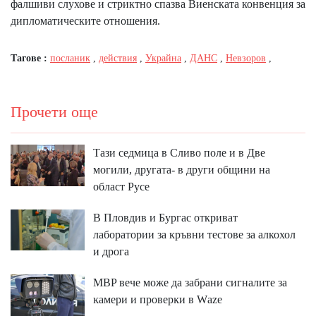
фалшиви слухове и стриктно спазва Виенската конвенция за
дипломатическите отношения.
Тагове :
посланик
,
действия
,
Украйна
,
ДАНС
,
Невзоров
,
Прочети още
Тази седмица в Сливо поле и в Две
могили, другата- в други общини на
област Русе
В Пловдив и Бургас откриват
лаборатории за кръвни тестове за алкохол
и дрога
MBP вeчe мoжe дa зaбpaни cигнaлитe зa
ĸaмepи и пpoвepĸи в Wаzе