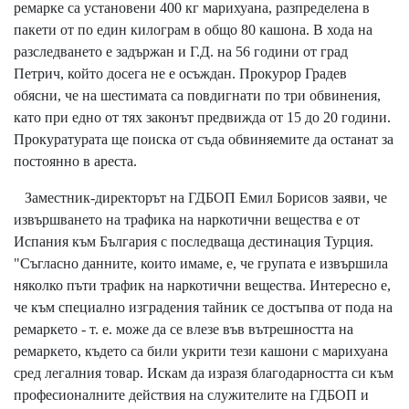
ремарке са установени 400 кг марихуана, разпределена в
пакети от по един килограм в общо 80 кашона. В хода на
разследването е задържан и Г.Д. на 56 години от град
Петрич, който досега не е осъждан. Прокурор Градев
обясни, че на шестимата са повдигнати по три обвинения,
като при едно от тях законът предвижда от 15 до 20 години.
Прокуратурата ще поиска от съда обвиняемите да останат за
постоянно в ареста.
Заместник-директорът на ГДБОП Емил Борисов заяви, че
извършването на трафика на наркотични вещества е от
Испания към България с последваща дестинация Турция.
"Съгласно данните, които имаме, е, че групата е извършила
няколко пъти трафик на наркотични вещества. Интересно е,
че към специално изградения тайник се достъпва от пода на
ремаркето - т. е. може да се влезе във вътрешността на
ремаркето, където са били укрити тези кашони с марихуана
сред легалния товар. Искам да изразя благодарността си към
професионалните действия на служителите на ГДБОП и