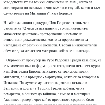
към действията на всички служители на МВР, които са
ангажирани по някакъв начин към този случай, както и към
служителите на Митницата", каза Борисов.
Н аблюдаващият прокурор Иво Георгиев заяви, че в
рамките на 72 часа са извършени с голям интензитет
множество действия - претърсвания, изземане на
веществени доказателства, които са предоставени за
изследване от различни експерти. Събран е изключителен
обем от доказателствен материал, който се анализира.
Окръжният прокурор на Русе Радослав Градев каза още, че
към момента има информация за извършени пет-шест курса
към Централна Европа, за където са транспортирани
мигранти, а на връщане - марихуана, която била товарена в
Испания. По думите му част от наркотика оставал в
България, а друга - в Турция. Градев добави, че на
ремаркето, в близост до тайника, е имало и монтиран
"джипиес тракер", чрез който превозното средство било