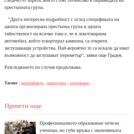
следено от хората, които стоят по-високо в пирамидата на
престъпната група.
"Друга интересна подробност с оглед спецификата на
цялата организирана престъпна група и цялата
тайнственост на всичко това е, че в лекотоварния
автомобил, който ескортирал камиона, са открити
заглушаващи устройства. Най-вероятно те са искали да имат
възможност да заглушават периметър", заяви още Градев.
Разследването по случая продължава.
Тагове :
контрабанда
,
марихуана
,
задържани
,
Прочети още
Професионалното образование печели
ученици, но губи връзка с икономиката