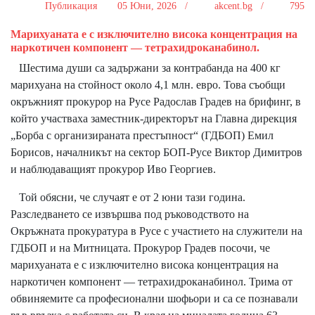
Публикация
05 Юни, 2026 /
akcent.bg /
795
Марихуаната е с изключително висока концентрация на
наркотичен компонент — тетрахидроканабинол.
Шестима души са задържани за контрабанда на 400 кг
марихуана на стойност около 4,1 млн. евро. Това съобщи
окръжният прокурор на Русе Радослав Градев на брифинг, в
който участваха заместник-директорът на Главна дирекция
„Борба с организираната престъпност“ (ГДБОП) Емил
Борисов, началникът на сектор БОП-Русе Виктор Димитров
и наблюдаващият прокурор Иво Георгиев.
Той обясни, че случаят е от 2 юни тази година.
Разследването се извършва под ръководството на
Окръжната прокуратура в Русе с участието на служители на
ГДБОП и на Митницата. Прокурор Градев посочи, че
марихуаната е с изключително висока концентрация на
наркотичен компонент — тетрахидроканабинол. Трима от
обвиняемите са професионални шофьори и са се познавали