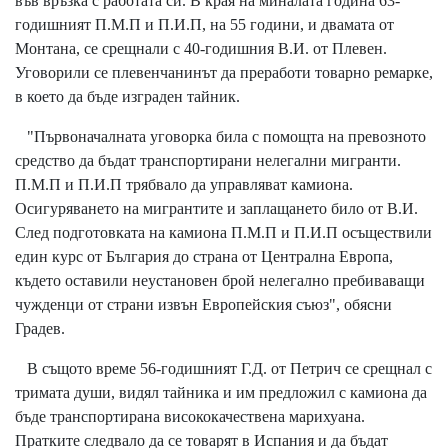
във връзка с работата си. В края на миналата година 63-
годишният П.М.П и П.И.П, на 55 години, и двамата от
Монтана, се срещнали с 40-годишния В.И. от Плевен.
Уговорили се плевенчанинът да преработи товарно ремарке,
в което да бъде изграден тайник.
"Първоначалната уговорка била с помощта на превозното
средство да бъдат транспортирани нелегални мигранти.
П.М.П и П.И.П трябвало да управляват камиона.
Осигуряването на мигрантите и заплащането било от В.И.
След подготовката на камиона П.М.П и П.И.П осъществили
един курс от България до страна от Централна Европа,
където оставили неустановен брой нелегално пребиваващи
чужденци от страни извън Европейския съюз", обясни
Градев.
В същото време 56-годишният Г.Д. от Петрич се срещнал с
тримата души, видял тайника и им предложил с камиона да
бъде транспортирана висококачествена марихуана.
Пратките следвало да се товарят в Испания и да бъдат