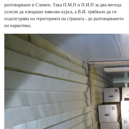
разтоварвани в Сливен. Така П.М.П и П.И.П за два месеца
успели да извършат няколко курса, а В.И. трябвало да ги
подсигурява на територията на страната - до разтоварването
на наркотика.