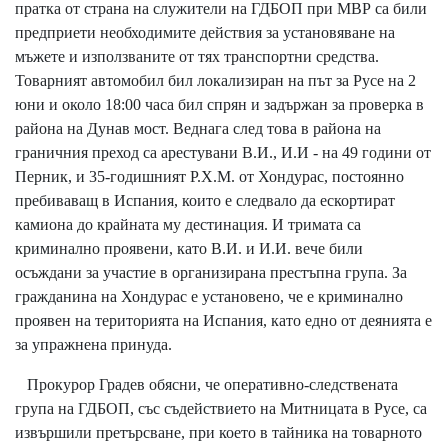
пратка от страна на служители на ГДБОП при МВР са били
предприети необходимите действия за установяване на
мъжете и използваните от тях транспортни средства.
Товарният автомобил бил локализиран на път за Русе на 2
юни и около 18:00 часа бил спрян и задържан за проверка в
района на Дунав мост. Веднага след това в района на
граничния преход са арестувани В.И., И.И - на 49 години от
Перник, и 35-годишният Р.Х.М. от Хондурас, постоянно
пребиваващ в Испания, които е следвало да ескортират
камиона до крайната му дестинация. И тримата са
криминално проявени, като В.И. и И.И. вече били
осъждани за участие в организирана престъпна група. За
гражданина на Хондурас е установено, че е криминално
проявен на територията на Испания, като едно от деянията е
за упражнена принуда.
Прокурор Градев обясни, че оперативно-следствената
група на ГДБОП, със съдействието на Митницата в Русе, са
извършили претърсване, при което в тайника на товарното