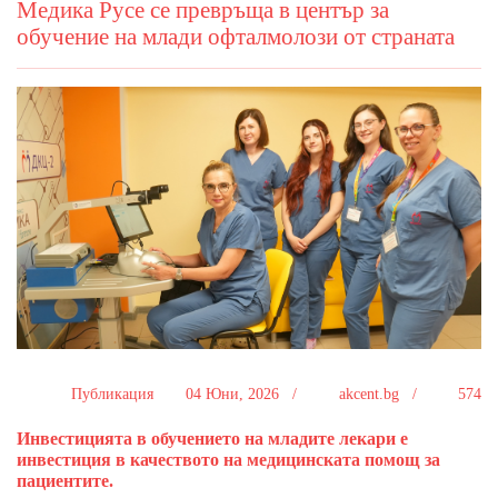
Медика Русе се превръща в център за
обучение на млади офталмолози от страната
Публикация
04 Юни, 2026 /
akcent.bg /
574
Инвестицията в обучението на младите лекари е
инвестиция в качеството на медицинската помощ за
пациентите.