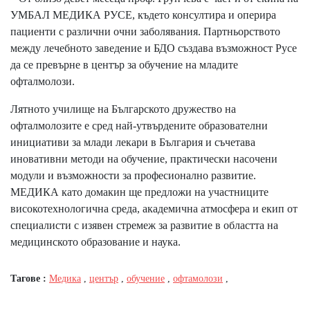
УМБАЛ МЕДИКА РУСЕ, където консултира и оперира
пациенти с различни очни заболявания. Партньорството
между лечебното заведение и БДО създава възможност Русе
да се превърне в център за обучение на младите
офталмолози.
Лятното училище на Българското дружество на
офталмолозите е сред най-утвърдените образователни
инициативи за млади лекари в България и съчетава
иновативни методи на обучение, практически насочени
модули и възможности за професионално развитие.
МЕДИКА като домакин ще предложи на участниците
високотехнологична среда, академична атмосфера и екип от
специалисти с изявен стремеж за развитие в областта на
медицинското образование и наука.
Тагове :
Медика
,
център
,
обучение
,
офтамолози
,