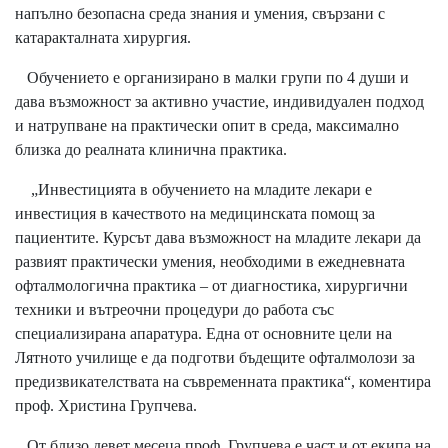
напълно безопасна среда знания и умения, свързани с
катаракталната хирургия.
Обучението е организирано в малки групи по 4 души и
дава възможност за активно участие, индивидуален подход
и натрупване на практически опит в среда, максимално
близка до реалната клинична практика.
„Инвестицията в обучението на младите лекари е
инвестиция в качеството на медицинската помощ за
пациентите. Курсът дава възможност на младите лекари да
развият практически умения, необходими в ежедневната
офталмологична практика – от диагностика, хирургични
техники и вътреочни процедури до работа със
специализирана апаратура. Една от основните цели на
Лятното училище е да подготви бъдещите офталмолози за
предизвикателствата на съвременната практика“, коментира
проф. Христина Групчева.
От близо девет месеца проф. Групчева е част и от екипа на