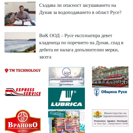
Създава ли опасност засушаването на
Дунав за водоподаването в област Русе?
ВиК ООД – Русе експлоатира девет
кладенеца по поречието на Дунав, спад в
дебита не налага допълнителни мерки,
засега