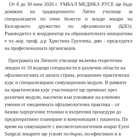
От 8 до 30 юни 2026 г. УМБАЛ МЕДИКА РУСЕ ще бъде
домакин на традиционното Лятно училище за
специализанти по очни болести и млади лекари на
Българското дружество по офталмология (БДО).
Ръководител и координатор на образователната инициатива
е чл.-кор. проф. д-р Христина Групчева, дмн - председател
на професионалната организация.
Програмата на Лятното училище включва теоретични
лекции от 10 водещи специалисти в различни области на
офталмологията от цялата страна, ротационен практически
курс и специализирани симулационни модули. В рамките
на практическия курс участниците ще преминат през
различни модули, насочени към усвояване на ключови
умения от ежедневната офталмологична практика – от
базови хирургични техники и вътреочни процедури до
предоперативно планиране и комуникация с пациента. По
време на симулациите с високотехнологичния апарат Eyesi
Surgical лекарите ще усвоят по-бързо, по-ефективно и в