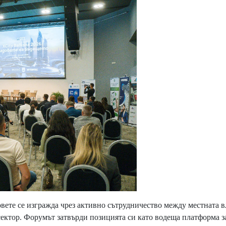
овете се изгражда чрез активно сътрудничество между местната в
сектор. Форумът затвърди позицията си като водеща платформа з