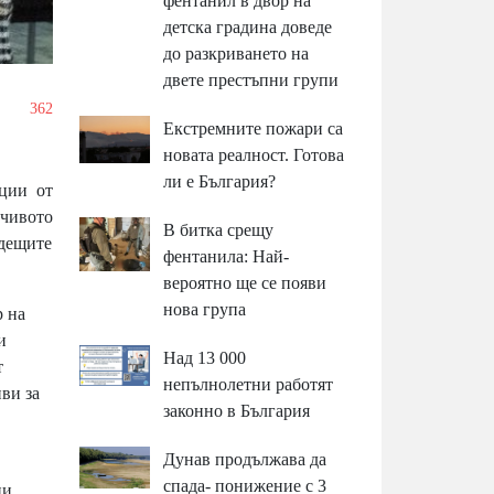
фентанил в двор на
детска градина доведе
до разкриването на
двете престъпни групи
/
362
Екстремните пожари са
новата реалност. Готова
ли е България?
ации от
йчивото
В битка срещу
одещите
фентанила: Най-
вероятно ще се появи
нова група
 на
и
Над 13 000
т
непълнолетни работят
ви за
законно в България
Дунав продължава да
спада- понижение с 3
ни