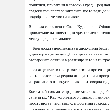
политики, прилагани в сръбския град. Сред на
градски транспорт за жителите, което води до 
подобрено качество на живот.
В панела се включи и Слава Куренков от Общин
привличане на инвестиции чрез последователни
международни компании.
Българската перспектива в дискусията беше п
директор на дирекция „Планиране на инвестици
българските общини в реализирането на инфрас
Сред акцентите в програмата бяха и презентации
които представиха редица инициативи и програ
изграждането на по-устойчива и отговорна град
Кои са най-големите предизвикателства пред б
са те за тях? Как устойчивото градско планира
пространства, чист въздух и достъпна градска 
градовете, или решенията все още се вземат „на