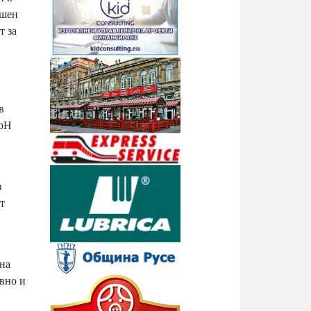
ишен
т за
в
mbH
з
т
 на
вно и