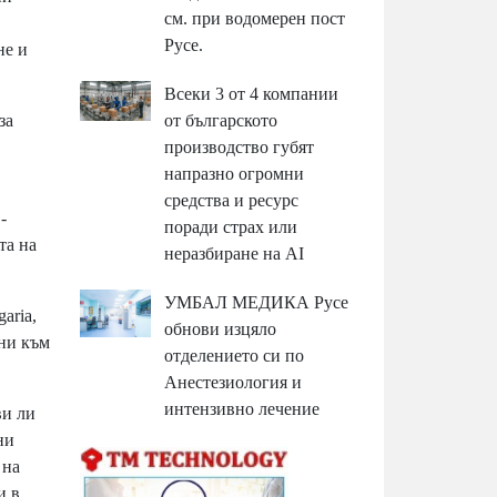
см. при водомерен пост
Русе.
не и
Всеки 3 от 4 компании
за
от българското
производство губят
напразно огромни
средства и ресурс
-
поради страх или
та на
неразбиране на AI
УМБАЛ МЕДИКА Русе
aria,
обнови изцяло
ени към
отделението си по
Анестезиология и
интензивно лечение
ви ли
ни
 на
и в