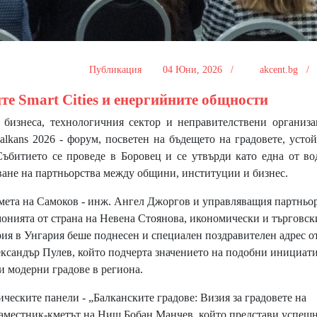
Публикация
04 Юни, 2026 /
akcent.bg 
те Smart Cities и енергийните общности
, бизнеса, технологичния сектор и неправителствени организ
alkans 2026 - форум, посветен на бъдещето на градовете, усто
Събитието се проведе в Боровец и се утвърди като една от в
ване на партньорства между общини, институции и бизнес.
ета на Самоков - инж. Ангел Джоргов и управляващия партньор
емонията от страна на Невена Стоянова, икономически и търговск
ия в Унгария беше поднесен и специален поздравителен адрес о
ксандър Пулев, който подчерта значението на подобни инициати
и модерни градове в региона.
еските панели - „Балканските градове: Визия за градовете на
 заместник-кметът на Ниш Бобан Манчев, който представи успеш