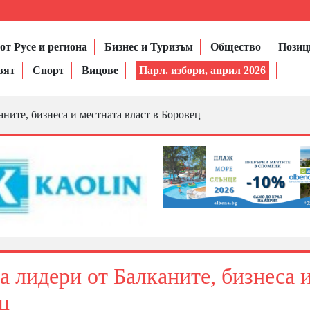
от Русе и региона
Бизнес и Туризъм
Общество
Позиц
вят
Спорт
Вицове
Парл. избори, април 2026
аните, бизнеса и местната власт в Боровец
а лидери от Балканите, бизнеса 
ц