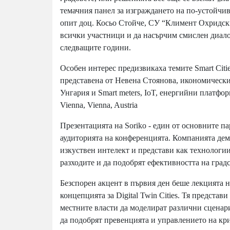
темачния панел за изграждането на по-устойчив
опит доц. Косьо Стойче, СУ “Климент Охридски
всички участници и да насърчим смислен диалог
следващите години.
Особен интерес предизвикаха темите Smart Citi
представена от Невена Стоянова, икономически
Унгария и Smart meters, IoT, енергийни платфо
Vienna, Vienna, Austria
Презентацията на Soriko - един от основните 
аудиторията на конференцията. Компанията дем
изкуствен интелект и представи как технологии
разходите и да подобрят ефективността на град
Безспорен акцент в първия ден беше лекцията н
концепцията за Digital Twin Cities. Тя предста
местните власти да моделират различни сценар
да подобрят превенцията и управлението на кр