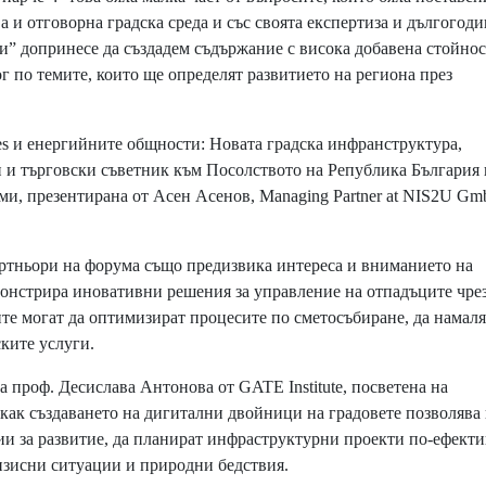
а и отговорна градска среда и със своята експертиза и дългогод
” допринесе да създадем съдържание с висока добавена стойнос
 по темите, които ще определят развитието на региона през
es и енергийните общности: Новата градска инфранструктура,
 и търговски съветник към Посолството на Република България 
рми, презентирана от Асен Асенов, Managing Partner at NIS2U G
партньори на форума също предизвика интереса и вниманието на
онстрира иновативни решения за управление на отпадъците чре
те могат да оптимизират процесите по сметосъбиране, да намаля
ските услуги.
а проф. Десислава Антонова от GATE Institute, посветена на
ви как създаването на дигитални двойници на градовете позволява
ии за развитие, да планират инфраструктурни проекти по-ефекти
изисни ситуации и природни бедствия.