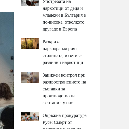
Употребата на
наркотици от деца и
младежи в България е
по-висока, отколкото
другаде в Европа
Разкриха
наркооранжерия в
столицата, иззети са
различни наркотици
Занижен контрол при
разпространението на
съставки за
производство на
фентанил у нас
Окръжна прокуратура –
Русе: Смърт от