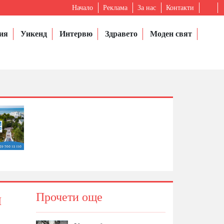
Начало
Реклама
За нас
Контакти
ия
Уикенд
Интервю
Здравето
Моден свят
и
Прочети още