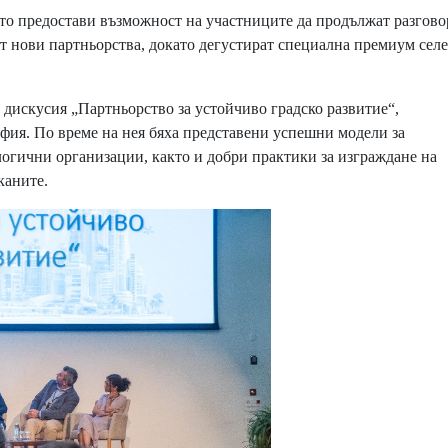
то предостави възможност на участниците да продължат разгово
ат нови партньорства, докато дегустират специална премиум сел
 дискусия „Партньорство за устойчиво градско развитие“,
ия. По време на нея бяха представени успешни модели за
огични организации, както и добри практики за изграждане на
каните.