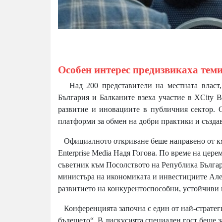
Особен интерес предизвикаха теми
Над 200 представители на местната власт
България и Балканите взеха участие в XCity B
развитие и иновациите в публичния сектор. 
платформи за обмен на добри практики и създа
Официалното откриване беше направено от км
Enterprise Media Надя Гогова. По време на цер
съветник към Посолството на Република Българ
министъра на икономиката и инвестициите Але
развитието на конкурентоспособни, устойчиви 
Конференцията започна с един от най-стратегич
бъдещето“. В дискусията специален гост беше