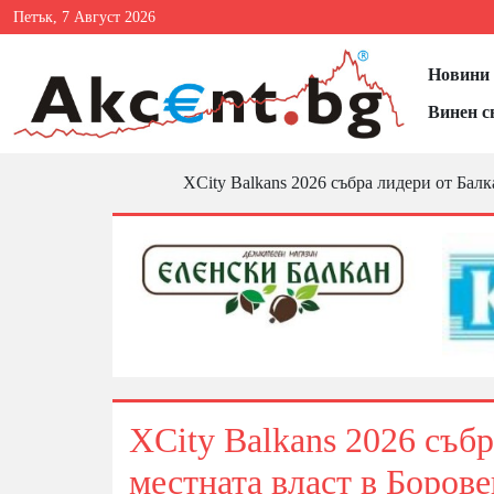
Петък, 7 Август 2026
Новини 
Винен с
XCity Balkans 2026 събра лидери от Балк
XCity Balkans 2026 събр
местната власт в Борове