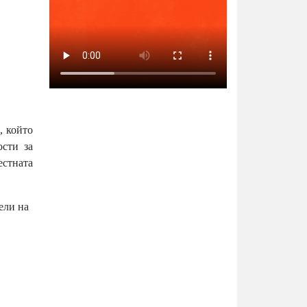
, който
ости за
естната
ели на