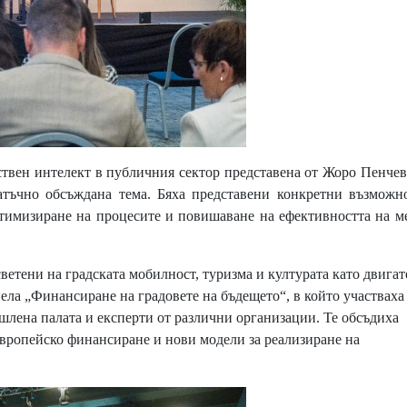
ствен интелект в публичния сектор представена от Жоро Пенчев
тъчно обсъждана тема. Бяха представени конкретни възможн
тимизиране на процесите и повишаване на ефективността на м
етени на градската мобилност, туризма и културата като двигат
ела „Финансиране на градовете на бъдещето“, в който участваха
шлена палата и експерти от различни организации. Те обсъдиха
вропейско финансиране и нови модели за реализиране на