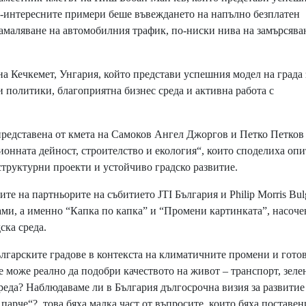
й-интересните примери беше въвеждането на напълно безплатен
намаляване на автомобилния трафик, по-ниски нива на замърсява
а Кечкемет, Унгария, който представи успешния модел на града 
 политики, благоприятна бизнес среда и активна работа с
редставена от кмета на Самоков Ангел Джоргов и Петко Петков 
онната дейност, строителство и екология“, които споделиха опи
труктурни проекти и устойчиво градско развитие.
те на партньорите на събитието JTI България и Philip Morris Bulg
ми, а именно “Капка по капка” и “Промени картинката”, насоч
ска среда.
ългарските градове в контекста на климатичните промени и гото
не може реално да подобри качеството на живот – транспорт, зеле
среда? Наблюдаваме ли в България дългосрочна визия за развитие
 парче“? това бяха малка част от въпросите, които бяха поставен