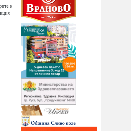
рите в
екция