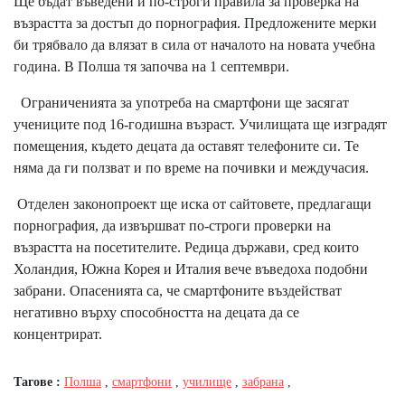
Ще бъдат въведени и по-строги правила за проверка на
възрастта за достъп до порнография. Предложените мерки
би трябвало да влязат в сила от началото на новата учебна
година. В Полша тя започва на 1 септември.
Ограниченията за употреба на смартфони ще засягат
учениците под 16-годишна възраст. Училищата ще изградят
помещения, където децата да оставят телефоните си. Те
няма да ги ползват и по време на почивки и междучасия.
Отделен законопроект ще иска от сайтовете, предлагащи
порнография, да извършват по-строги проверки на
възрастта на посетителите. Редица държави, сред които
Холандия, Южна Корея и Италия вече въведоха подобни
забрани. Опасенията са, че смартфоните въздействат
негативно върху способността на децата да се
концентрират.
Тагове :
Полша
,
смартфони
,
училище
,
забрана
,