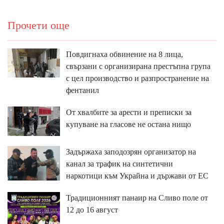
Прочети още
Повдигнаха обвинение на 8 лица,
свързани с организирана престъпна група
с цел производство и разпространение на
фентанил
От хвалбите за арести и преписки за
купуване на гласове не остана нищо
Задържаха заподозрян организатор на
канал за трафик на синтетични
наркотици към Украйна и държави от ЕС
Традиционният панаир на Сливо поле от
12 до 16 август