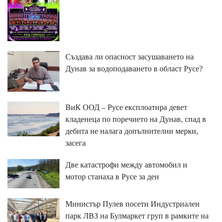
Създава ли опасност засушаването на
Дунав за водоподаването в област Русе?
ВиК ООД – Русе експлоатира девет
кладенеца по поречието на Дунав, спад в
дебита не налага допълнителни мерки,
засега
Две катастрофи между автомобил и
мотор станаха в Русе за ден
Министър Пулев посети Индустриален
парк ЛВЗ на Булмаркет груп в рамките на