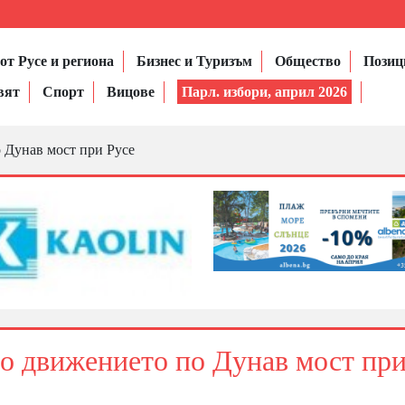
от Русе и региона
Бизнес и Туризъм
Общество
Позиц
вят
Спорт
Вицове
Парл. избори, април 2026
 Дунав мост при Русе
о движението по Дунав мост пр