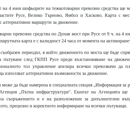
на 4 юни шофьорите на тежкотоварни превозни средства ще м
астите Русе, Велико Търново, Ямбол и Хасково. Карта с мес
а с алтернативни маршрути за движение.
рни превозни средства по Дунав мост при Русе от 9 ч. на 4 ю
аршрутната карта е с валидност 24 часа от момента на активиране
ъобразен периодът, в който движението по моста ще бъде спря
а пътуване след ГКПП Русе преди възстановяване на движен
ионалното тол управление апелира всички превозвачи да пл
да използват алтернативни възможности за движение.
може да бъде намерена в специалната секция „Информация за 
 Агенция „Пътна инфраструктура“. Екипът на Агенцията ще 
 на съоръжението и е на разположение за допълнителни въп
ното, прецизно и коректното информиране на всички пътуващи.