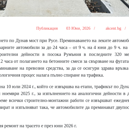
Публикация
03 Юни, 2026 /
akcent.bg 
ето по Дунав мост при Русе. Преминаването на леките автомо
варните автомобили за до 24 часа – от 9 ч. на 4 юни до 9 ч. на
роителни дейности в посока Румъния в последните 320 ме
 часа от полагането на бетонните смеси за свързване на фугат
инаване на превозни средства, за да се осигури здрава връзк
нологичния процес налага пълно спиране на трафика.
а 10 юли 2024 г., който се извършва на етапи, трафикът по Дун
и ноември 2025 г., за изпълнението на аналогични дейности в 
реме всички строително-монтажни работи се извършват ежедне
зират и изпълняват така, че автомобилите да преминават двупо
 ремонт на трасето е през юни 2026 г.