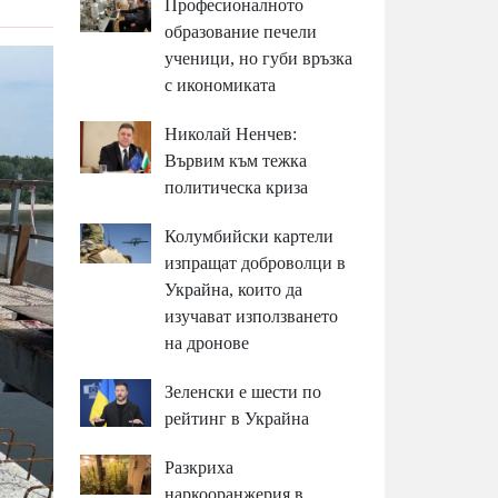
Професионалното
образование печели
ученици, но губи връзка
с икономиката
Николай Ненчев:
Вървим към тежка
политическа криза
Колумбийски картели
изпращат доброволци в
Украйна, които да
изучават използването
на дронове
Зеленски е шести по
рейтинг в Украйна
Разкриха
наркооранжерия в