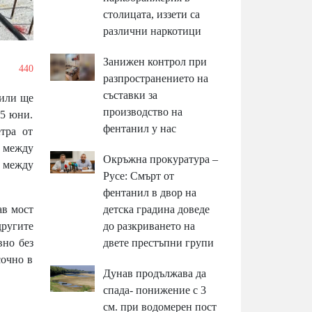
столицата, иззети са
различни наркотици
Занижен контрол при
/
440
разпространението на
съставки за
били ще
производство на
 5 юни.
фентанил у нас
тра от
а между
Окръжна прокуратура –
а между
Русе: Смърт от
фентанил в двор на
ав мост
детска градина доведе
другите
до разкриването на
вно без
двете престъпни групи
сочно в
Дунав продължава да
спада- понижение с 3
см. при водомерен пост