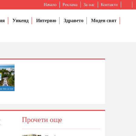
Начало
Реклама
За нас
Контакти
ия
Уикенд
Интервю
Здравето
Моден свят
и
Прочети още