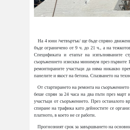
На 4 юни /четвъртък/ ще бъде спряно движени
бъде ограничено от 9 ч. до 21 ч., а на тежкото
Спецификата и етапът на изпълняваните ст
съоръжението изисква минимум през първите 12
ремонтираните участъци да няма никакво прем
панелите и якост на бетона. Спазването на тех
От стартирането на ремонта на съоръжението н
беше спрян за 24 часа на два пъти през март 
участъци от съоръжението. През останалото в
спиране на трафика като дейностите се органи
платното, в което не се работи.
Прогнозният срок за завършването на основния