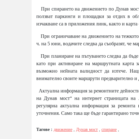
При спирането на движението по Дунав мост 
ползват паркинги и площадки за отдих в обл
изчакване са в приложения
линк
, както и карт
При ограничаване на движението на тежкотова
ч. на 5 юни, водачите следва да съобразят, че м
При планиране на пътуването следва да бъде с
като при активиране на маршрутната карта з
възможно нейната валидност да изтече. Нац
внимателно своите маршрути предварително и 
Актуална информация за ремонтните дейности 
на Дунав мост“ на интернет страницата на
регулярна актуална информация за ремонта
уточнения. Само така ще бъде гарантирано точ
Тагове :
движение
,
Дунав мост
,
спиране
,