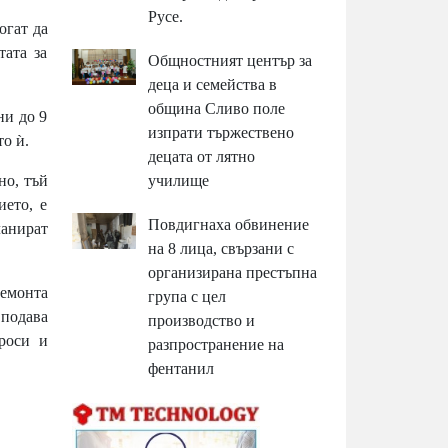
Русе.
огат да
тата за
Общностният център за
деца и семейства в
община Сливо поле
ни до 9
изпрати тържествено
то ѝ.
децата от лятно
но, тъй
училище
ието, е
Повдигнаха обвинение
анират
на 8 лица, свързани с
организирана престъпна
ремонта
група с цел
подава
производство и
роси и
разпространение на
фентанил