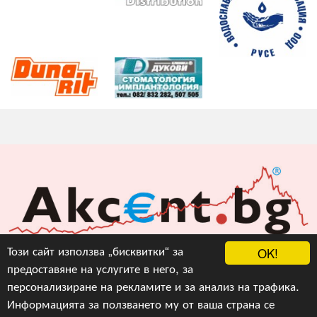
Акцент БГ ЕООД
Този сайт използва „бисквитки“ за
OK!
предоставяне на услугите в него, за
info@akcent.bg
персонализиране на рекламите и за анализ на трафика.
Facebook
Информацията за ползването му от ваша страна се