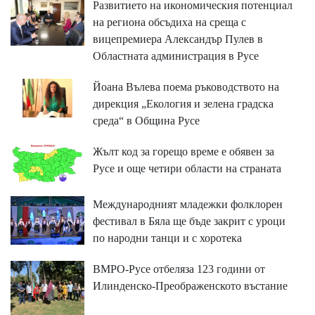
Развитието на икономическия потенциал
на региона обсъдиха на среща с
вицепремиера Александър Пулев в
Областната администрация в Русе
Йоана Вълева поема ръководството на
дирекция „Екология и зелена градска
среда“ в Община Русе
Жълт код за горещо време е обявен за
Русе и още четири области на страната
Международният младежки фолклорен
фестивал в Бяла ще бъде закрит с уроци
по народни танци и с хоротека
ВМРО-Русе отбеляза 123 години от
Илинденско-Преображенското въстание