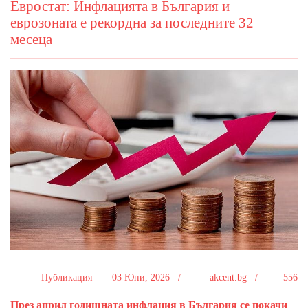
Евростат: Инфлацията в България и
еврозоната е рекордна за последните 32
месеца
Публикация
03 Юни, 2026 /
akcent.bg /
556
През април годишната инфлация в България се покачи