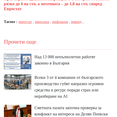
рязко до 6 на сто, а месечната – до 1,8 на сто, според
Евростат
Тагове :
евростат
,
еврозона
,
инфлация
,
рекорд
,
Прочети още
Над 13 000 непълнолетни работят
законно в България
Всеки 3 от 4 компании от българското
производство губят напразно огромни
средства и ресурс поради страх или
неразбиране на AI
Сметната палата започна проверка за
конфликт на интереси на Делян Пеевски