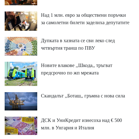
Над 1 млн. евро за обществени поръчки
за самолетни билети заделиха депутатите
Дупката в хазната се сви леко след
четвъртия транш по ПВУ
Новите влакове ,,Шкода,, тръгват
предсрочно по жп мрежата
Скандалът ,,Боташ,, гръмна с нова сила
ДСК и УниКредит изнесоха над € 500
млн. в Унгария и Италия