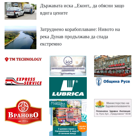
Държавата иска ,,Еконт,, да обясни защо
вдига цените
Затруднено корабоплаване: Нивото на
река Дунав продължава да спада
екстремно