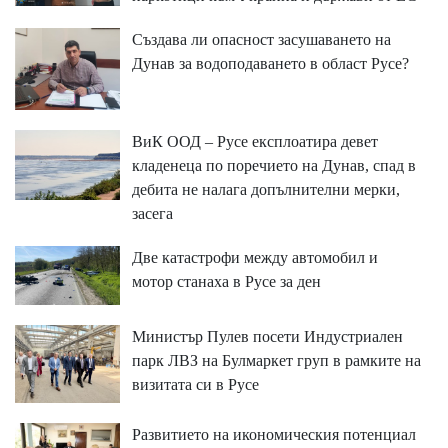
Създава ли опасност засушаването на
Дунав за водоподаването в област Русе?
ВиК ООД – Русе експлоатира девет
кладенеца по поречието на Дунав, спад в
дебита не налага допълнителни мерки,
засега
Две катастрофи между автомобил и
мотор станаха в Русе за ден
Министър Пулев посети Индустриален
парк ЛВЗ на Булмаркет груп в рамките на
визитата си в Русе
Развитието на икономическия потенциал