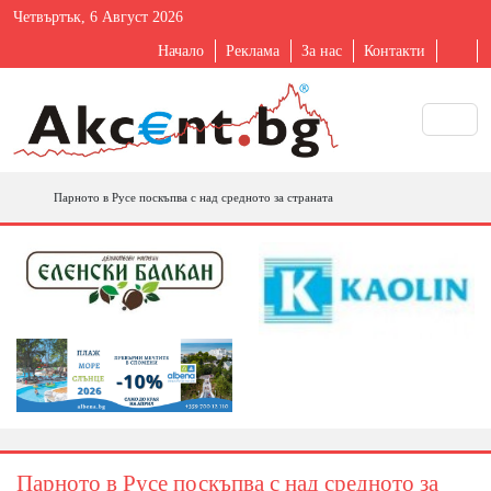
Четвъртък, 6 Август 2026
Начало
Реклама
За нас
Контакти
Парното в Русе поскъпва с над средното за страната
Парното в Русе поскъпва с над средното за