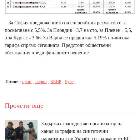
За София предложението на енергийния регулатор е за
поскъпване с 5,5%. За Пловдив - 3,7 на сто, за Плевен - 5,5,
а за Бургас - 3,66. За Варна се предвижда 5,19% по-висока
тарифа спрямо сегашната. Предстоят обществени
обсъждания преди финалното решение.
Тагове :
цени
,
парно
,
КЕВР
,
Русе
,
Прочети още
Задържаха заподозрян организатор на
канал за трафик на синтетични
наркотици към Украйна и държави от ЕС