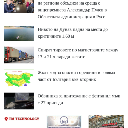
на региона обсъдиха на среща с
вицепремиера Александър Пулев в
Областната администрация в Русе
Нивото на Дунав падна на места до
критичните 1.60 м
Спират тировете по магистралите между
13 и 21 ч. заради жегите
Жълт код за опасни горещини в голяма
част от България във вторник
Обвиниха за притежание с фентанил мъж
с 27 присъди