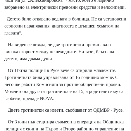
часа на ул. „Александровска“ - място, което е изрично
забранено за електрически превозни средства и велосипеди.
Детето било откарано веднага в болница. Не са установени
сериозни наранявания, диагнозата е „външен хематом на
главата“.
На видео се вижда, че две тротинетки преминават с
висока скорост между пешеходците. На тази, блъснала
детето, има двама души.
От Пътна полиция в Русе вече са открили младежите.
Тротинетката била управлявана от 16-годишно момче. С
него ще работи Комисията за противообществени прояви.
Момчето на другата тротинетка е на 15, а родителите му са
глобени, предаде NOVA.
Двете тротинетки са иззети, съобщават от ОДМВР - Русе.
От 3 юни пък стартира съвместна операция на Общинска
полиция с екипи на Първо и Второ районно управление на