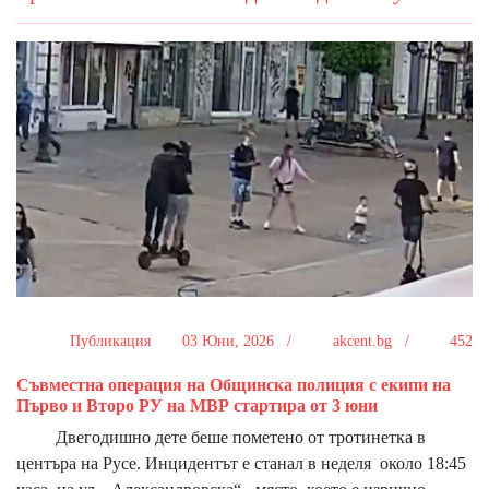
Публикация
03 Юни, 2026 /
akcent.bg /
452
Съвместна операция на Общинска полиция с екипи на
Първо и Второ РУ на МВР стартира от 3 юни
Двегодишно дете беше пометено от тротинетка в
центъра на Русе. Инцидентът е станал в неделя около 18:45