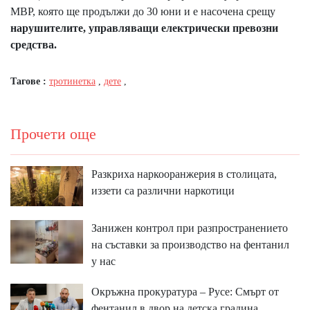
МВР, която ще продължи до 30 юни и е насочена срещу
нарушителите, управляващи електрически превозни
средства.
Тагове :
тротинетка
,
дете
,
Прочети още
Разкриха наркооранжерия в столицата,
иззети са различни наркотици
Занижен контрол при разпространението
на съставки за производство на фентанил
у нас
Окръжна прокуратура – Русе: Смърт от
фентанил в двор на детска градина