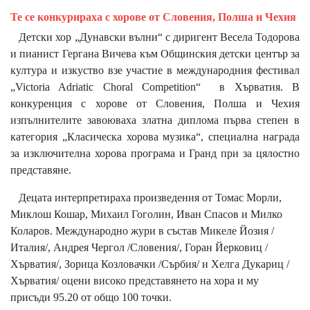
Те се конкурираха с хорове от Словения, Полша и Чехия
Детски хор „Дунавски вълни“ с диригент Весела Тодорова
и пианист Гергана Вичева към Общинския детски център за
култура и изкуство взе участие в международния фестивал
„Victoria Adriatic Choral Competition“ в Хърватия. В
конкуренция с хорове от Словения, Полша и Чехия
изпълнителите завоюваха златна диплома първа степен в
категория „Класическа хорова музика“, специална награда
за изключителна хорова програма и Гранд при за цялостно
представяне.
Децата интерпретираха произведения от Томас Морли,
Миклош Кошар, Михаил Гоголин, Иван Спасов и Милко
Коларов. Международно жури в състав Микеле Йозия /
Италия/, Андрея Чергол /Словения/, Горан Йерковиц /
Хърватия/, Зорица Козловачки /Сърбия/ и Хелга Дукариц /
Хърватия/ оцени високо представянето на хора и му
присъди 95.20 от общо 100 точки.