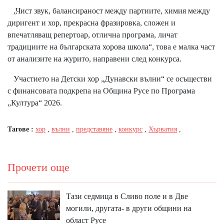
„Чист звук, балансираност между партиите, химия между
диригент и хор, прекрасна фразировка, сложен и
впечатляващ репертоар, отлична програма, личат
традициите на българската хорова школа“, това е малка част
от анализите на журито, направени след конкурса.
Участието на Детски хор „Дунавски вълни“ се осъществи
с финансовата подкрепа на Община Русе по Програма
„Култура“ 2026.
Тагове :
хор
,
вълни
,
представяне
,
конкурс
,
Хърватия
,
Прочети още
Тази седмица в Сливо поле и в Две
могили, другата- в други общини на
област Русе