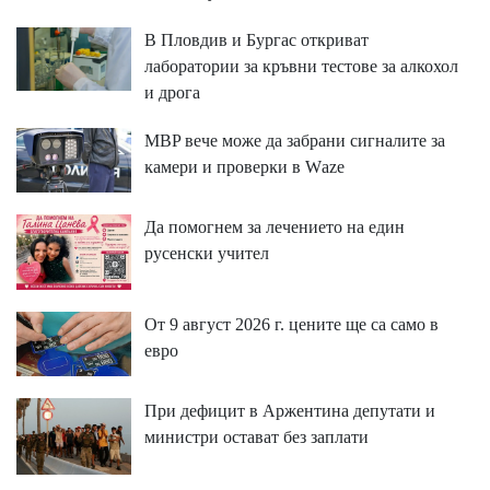
В Пловдив и Бургас откриват
лаборатории за кръвни тестове за алкохол
и дрога
MBP вeчe мoжe дa зaбpaни cигнaлитe зa
ĸaмepи и пpoвepĸи в Wаzе
Да помогнем за лечението на един
русенски учител
От 9 август 2026 г. цените ще са само в
евро
При дефицит в Аржентина депутати и
министри остават без заплати