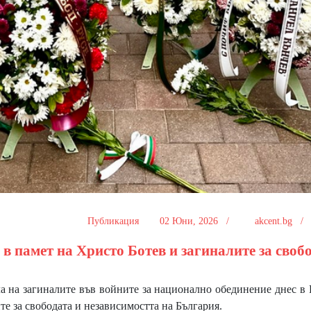
Публикация
02 Юни, 2026 /
akcent.bg 
в памет на Христо Ботев и загиналите за своб
на загиналите във войните за национално обединение днес в 
те за свободата и независимостта на България.