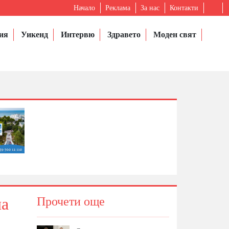
Начало
Реклама
За нас
Контакти
ия
Уикенд
Интервю
Здравето
Моден свят
на
Прочети още