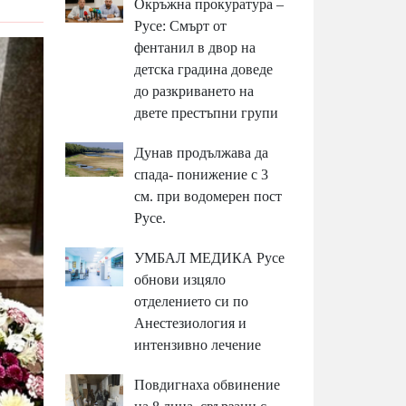
Окръжна прокуратура –
Русе: Смърт от
фентанил в двор на
детска градина доведе
до разкриването на
двете престъпни групи
Дунав продължава да
спада- понижение с 3
см. при водомерен пост
Русе.
УМБАЛ МЕДИКА Русе
обнови изцяло
отделението си по
Анестезиология и
интензивно лечение
Повдигнаха обвинение