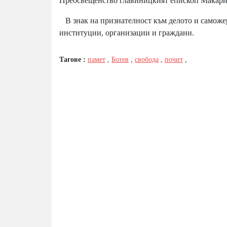
Преосвещенство главиницкият епископ Макарий
В знак на признателност към делото и саможер
институции, организации и граждани.
Тагове :
памет
,
Ботев
,
свобода
,
почит
,