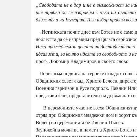
„Свободата не е дар и не е възможност за на
ние трябва да се изправим с ръка на сърцет
ближния и на България. Този избор правим всеки 
„Истинската почит днес към Ботев не е само да
доблестта да се изправим пред цялата сериозно
Нека прогледнем за цената на достойнството и
идеалисти, за които идеята за свободното и не
проф. Любомир Владимиров в своето слово.
Почит към подвига на героите отдадоха още з
Общинския съвет акад. Христо Белоев, директо
Военния гарнизон в Русе подполк. Павлин Илие
представители, представители на държавната и 
В церемонията участие взеха Общинският дух
отряд при Общинския младежки дом и хорът къ
Водещ на церемонията бе Ивелин Пъшев.
Заупокойна молитва в памет на Христо Ботев и