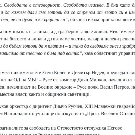
с. Свободата е отговорност. Свободата изисква. В дни като 
о и да кажем дали сме готови да се отречем от егото си в и
ден, не на думи, а в сърцата си“
, обърна се към присъстващите 
 помним как е загинал, а да разберем защо е живял. Нека имаме
ст на битието и винаги да вземаме честни, макар и нелеки решени
 да бъдем готови да я платим – и така да следваме онези храбр
зависимо отечество е била над всичко“
, каза областният управи
аместник-кметовете Енчо Енчев и Димитър Недев, председателя
рът на ОД на МВР – Русе ст. комисар Диян Минков, началникът 
в, началникът на Военно окръжие – Русе полк. Васил Петров, 
местна власт, както и общински съветници.
ов оркестър с диригент Димчо Рубчев, XIII Младежки гвардей
м Националното училище по изкуствата „Проф. Веселин Стояно
 загиналите за свободата на Отечеството отслужиха Негово