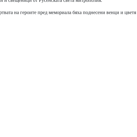
 и свещеници от Русенската света митрополия.
твата на героите пред мемориала бяха поднесени венци и цветя