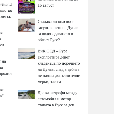
днешния
16 август
мето на
кметът.
Създава ли опасност
засушаването на Дунав
я.
за водоподаването в
и
област Русе?
тел
ВиК ООД – Русе
експлоатира девет
т на
кладенеца по поречието
на
на Дунав, спад в дебита
народни
не налага допълнителни
мерки, засега
ски
Две катастрофи между
в“.
автомобил и мотор
станаха в Русе за ден