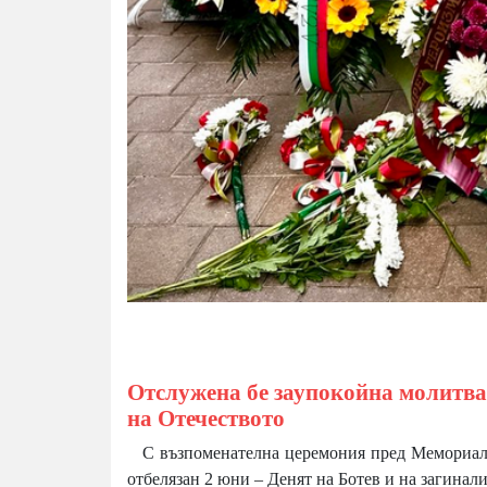
Отслужена бе заупокойна молитва 
на Отечеството
С възпоменателна церемония пред Мемориала 
отбелязан 2 юни – Денят на Ботев и на загинали