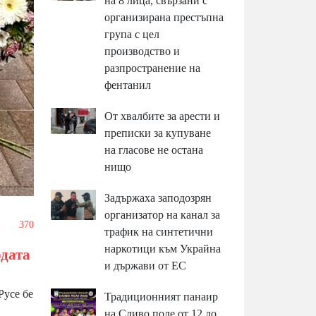
на 8 лица, свързани с
организирана престъпна
група с цел
производство и
разпространение на
фентанил
От хвалбите за арести и
преписки за купуване
на гласове не остана
нищо
Задържаха заподозрян
организатор на канал за
/
370
трафик на синтетични
наркотици към Украйна
одата
и държави от ЕС
Русе бе
Традиционният панаир
на Сливо поле от 12 до