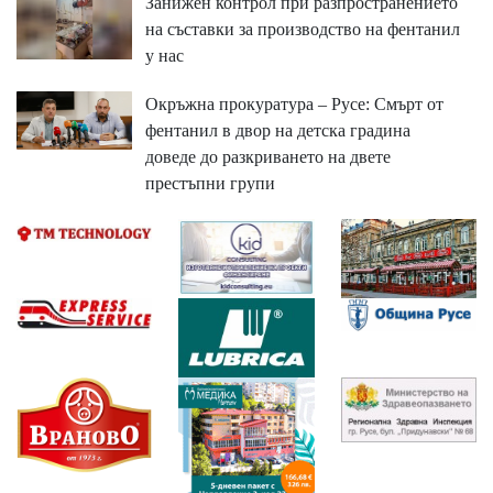
Занижен контрол при разпространението
на съставки за производство на фентанил
у нас
Окръжна прокуратура – Русе: Смърт от
фентанил в двор на детска градина
доведе до разкриването на двете
престъпни групи