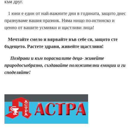
към друг.
1 юни е един от най-важните дни в годината, защото днес
празнуваме вашия празник. Няма нищо по-истинско и
ценно от вашите усмивки и щастливи лица!
Мечтайте смело и вярвайте във себе си, защото сте
бъдещето. Растете здрави, живейте щастливи!
Поздрави и към порасналите деца- живейте
природосъобразно, създавайте положителни емоции и ги
споделяйте!