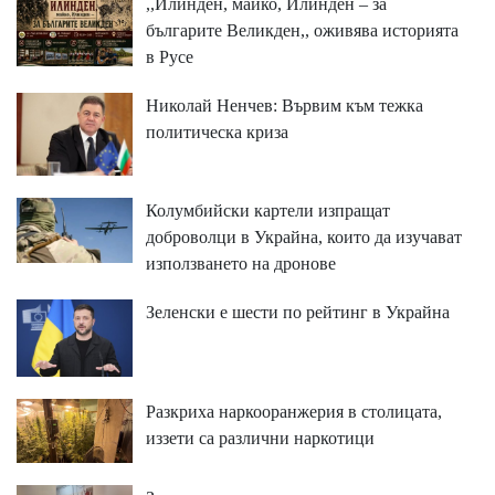
,,Илинден, майко, Илинден – за
българите Великден,, оживява историята
в Русе
Николай Ненчев: Вървим към тежка
политическа криза
Колумбийски картели изпращат
доброволци в Украйна, които да изучават
използването на дронове
Зеленски е шести по рейтинг в Украйна
Разкриха наркооранжерия в столицата,
иззети са различни наркотици