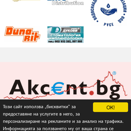
Акцент БГ ЕООД
Този сайт използва „бисквитки“ за
OK!
предоставяне на услугите в него, за
info@akcent.bg
персонализиране на рекламите и за анализ на трафика.
Facebook
Информацията за ползването му от ваша страна се