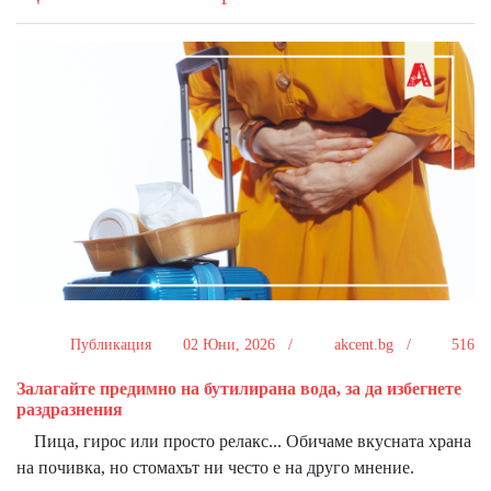
Публикация
02 Юни, 2026 /
akcent.bg /
516
Залагайте предимно на бутилирана вода, за да избегнете
раздразнения
Пица, гирос или просто релакс... Обичаме вкусната храна
на почивка, но стомахът ни често е на друго мнение.