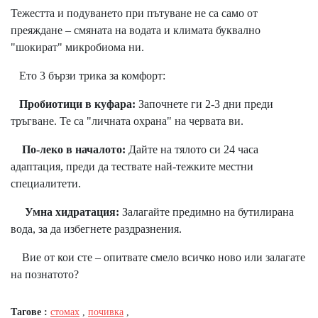
Тежестта и подуването при пътуване не са само от
преяждане – смяната на водата и климата буквално
"шокират" микробиома ни.
Ето 3 бързи трика за комфорт:
Пробиотици в куфара:
Започнете ги 2-3 дни преди
тръгване. Те са "личната охрана" на червата ви.
По-леко в началото:
Дайте на тялото си 24 часа
адаптация, преди да тествате най-тежките местни
специалитети.
Умна хидратация:
Залагайте предимно на бутилирана
вода, за да избегнете раздразнения.
Вие от кои сте – опитвате смело всичко ново или залагате
на познатото?
Тагове :
стомах
,
почивка
,