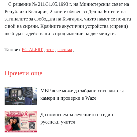
С решение № 211/31.05.1993 г. на Министерския съвет на
Република България, 2 юни е обявен за Ден на Ботев и на
загиналите за свободата на България, чиято памет се почита
с вой на сирени. Крайните акустични устройства (сирени)
ще бъдат задействани в продължение на две минути.
Тагове :
BG-ALERT
,
тест
,
система
,
Прочети още
MBP вeчe мoжe дa зaбpaни cигнaлитe зa
ĸaмepи и пpoвepĸи в Wаzе
Да помогнем за лечението на един
русенски учител