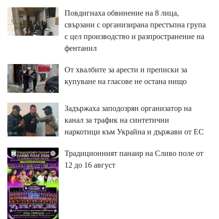
Повдигнаха обвинение на 8 лица,
свързани с организирана престъпна група
с цел производство и разпространение на
фентанил
От хвалбите за арести и преписки за
купуване на гласове не остана нищо
Задържаха заподозрян организатор на
канал за трафик на синтетични
наркотици към Украйна и държави от ЕС
Традиционният панаир на Сливо поле от
12 до 16 август