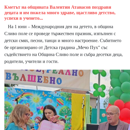
Кметът на общината Валентин Атанасов поздрави
децата и им пожела много здраве, щастливо детство,
успехи в ученето...
На 1 юни – Международния ден на детето, в община
Сливо поле се проведе тържествен празник, изпълнен с
детски смях, песни, танци и много настроение. Събитието
бе организирано от Детска градина „Мечо Пух" със
съдействието на Община Сливо поле и събра десетки деца,
родители, учители и гости.