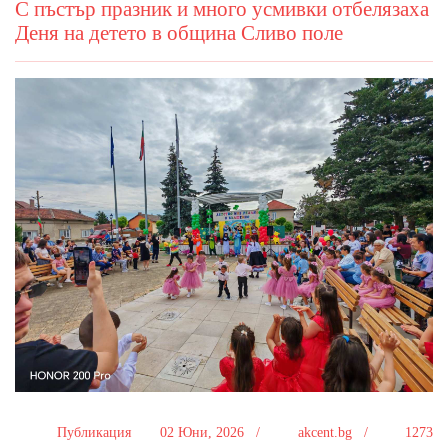
С пъстър празник и много усмивки отбелязаха
Деня на детето в община Сливо поле
Публикация
02 Юни, 2026 /
akcent.bg /
1273