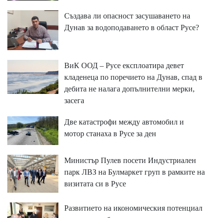
Създава ли опасност засушаването на
Дунав за водоподаването в област Русе?
ВиК ООД – Русе експлоатира девет
кладенеца по поречието на Дунав, спад в
дебита не налага допълнителни мерки,
засега
Две катастрофи между автомобил и
мотор станаха в Русе за ден
Министър Пулев посети Индустриален
парк ЛВЗ на Булмаркет груп в рамките на
визитата си в Русе
Развитието на икономическия потенциал