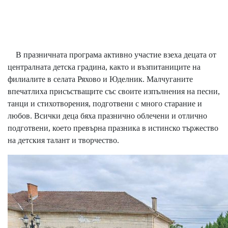
В празничната програма активно участие взеха децата от
централната детска градина, както и възпитаниците на
филиалите в селата Ряхово и Юделник. Малчуганите
впечатлиха присъстващите със своите изпълнения на песни,
танци и стихотворения, подготвени с много старание и
любов. Всички деца бяха празнично облечени и отлично
подготвени, което превърна празника в истинско тържество
на детския талант и творчество.