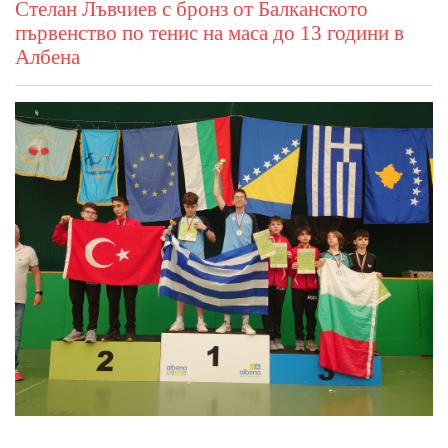
Стелан Лъвчиев с бронз от Балканското
първенство по тенис на маса до 13 години в
Албена