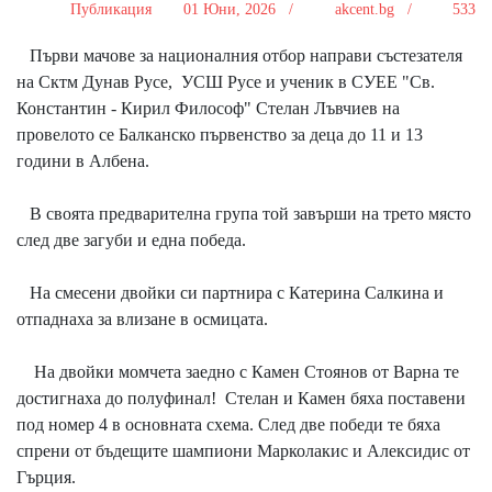
Публикация
01 Юни, 2026 /
akcent.bg /
533
Първи мачове за националния отбор направи състезателя
на Сктм Дунав Русе, УСШ Русе и ученик в СУЕЕ "Св.
Константин - Кирил Философ" Стелан Лъвчиев на
провелото се Балканско първенство за деца до 11 и 13
години в Албена.
В своята предварителна група той завърши на трето място
след две загуби и една победа.
На смесени двойки си партнира с Катерина Салкина и
отпаднаха за влизане в осмицата.
На двойки момчета заедно с Камен Стоянов от Варна те
достигнаха до полуфинал! Стелан и Камен бяха поставени
под номер 4 в основната схема. След две победи те бяха
спрени от бъдещите шампиони Марколакис и Алексидис от
Гърция.