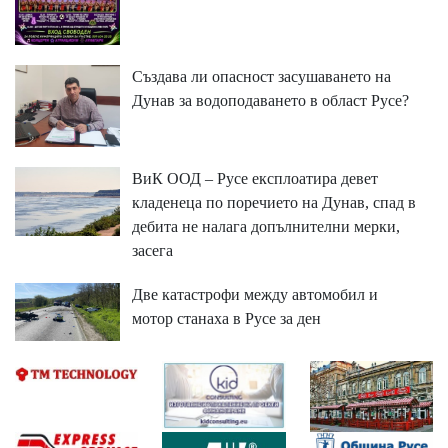
Създава ли опасност засушаването на
Дунав за водоподаването в област Русе?
ВиК ООД – Русе експлоатира девет
кладенеца по поречието на Дунав, спад в
дебита не налага допълнителни мерки,
засега
Две катастрофи между автомобил и
мотор станаха в Русе за ден