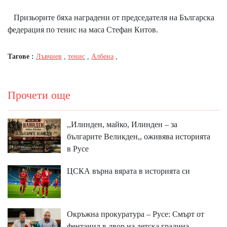
Призьорите бяха наградени от председателя на Българска
федерация по тенис на маса Стефан Китов.
Тагове :
Лъвчиев
,
тенис
,
Албена
,
Прочети още
,,Илинден, майко, Илинден – за
българите Великден,, оживява историята
в Русе
ЦСКА върна вярата в историята си
Окръжна прокуратура – Русе: Смърт от
фентанил в двор на детска градина