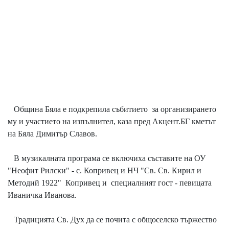
Община Бяла е подкрепила събитието за организирането
му и участието на изпълнител, каза пред Акцент.БГ кметът
на Бяла Димитър Славов.
В музикалната програма се включиха съставите на ОУ
"Неофит Рилски" - с. Копривец и НЧ "Св. Св. Кирил и
Методий 1922" Копривец и специалният гост - певицата
Иваничка Иванова.
Традицията Св. Дух да се почита с общоселско тържество