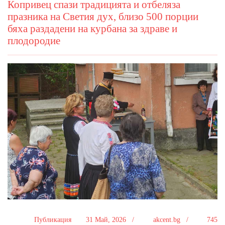
Копривец спази традицията и отбеляза
празника на Светия дух, близо 500 порции
бяха раздадени на курбана за здраве и
плодородие
Публикация
31 Май, 2026 /
akcent.bg /
745