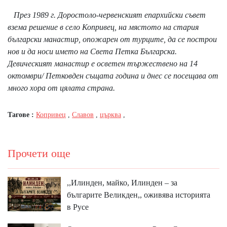
През 1989 г. Доростоло-червенският епархийски съвет
взема решение в село Копривец, на мястото на стария
български манастир, опожарен от турците, да се построи
нов и да носи името на Света Петка Българска.
Девическият манастир е осветен тържествено на 14
октомври/ Петковден същата година и днес се посещава от
много хора от цялата страна.
Тагове :
Копривец
,
Славов
,
църква
,
Прочети още
,,Илинден, майко, Илинден – за
българите Великден,, оживява историята
в Русе