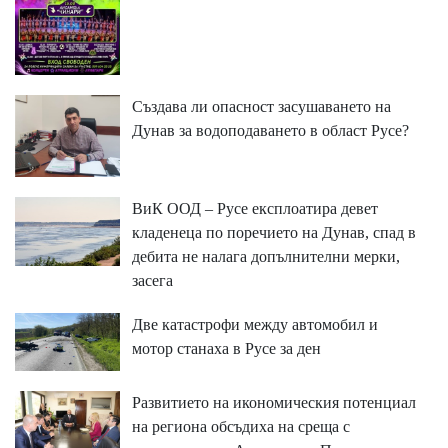
Създава ли опасност засушаването на
Дунав за водоподаването в област Русе?
ВиК ООД – Русе експлоатира девет
кладенеца по поречието на Дунав, спад в
дебита не налага допълнителни мерки,
засега
Две катастрофи между автомобил и
мотор станаха в Русе за ден
Развитието на икономическия потенциал
на региона обсъдиха на среща с