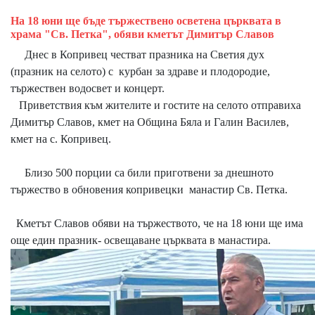
На 18 юни ще бъде тържествено осветена църквата в
храма "Св. Петка", обяви кметът Димитър Славов
Днес в Копривец честват празника на Светия дух
(празник на селото) с курбан за здраве и плодородие,
тържествен водосвет и концерт.
Приветствия към жителите и гостите на селото отправиха
Димитър Славов, кмет на Община Бяла и Галин Василев,
кмет на с. Копривец.
Близо 500 порции са били приготвени за днешното
тържество в обновения копривецки манастир Св. Петка.
Кметът Славов обяви на тържеството, че на 18 юни ще има
още един празник- освещаване църквата в манастира.