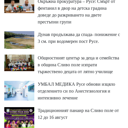
Окръжна прокуратура – Русе: Смърт от
фентанил в двор на детска градина
доведе до разкриването на двете
престъпни групи
Дунав продължава да спада- понижение с
3 см. при водомерен пост Русе.
Общностният център за деца и семейства
в община Сливо поле изпрати
тържествено децата от лятно училище
УМБАЛ МЕДИКА Русе обнови изцяло
отделението си по Анестезиология и
интензивно лечение
Традиционният панаир на Сливо поле от
12 до 16 август