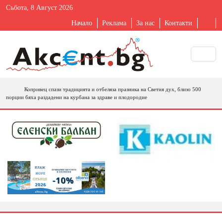
Събота, 8 Август 2026
Начало
Реклама
За нас
Контакти
Копривец спази традицията и отбеляза празника на Светия дух, близо 500
порции бяха раздадени на курбана за здраве и плодородие