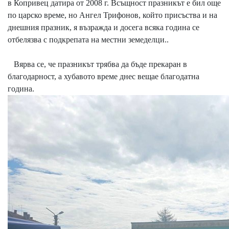
в Копривец датира от 2008 г. Всъщност празникът е бил още
по царско време, но Ангел Трифонов, който присъства и на
днешния празник, я възражда и досега всяка година се
отбелязва с подкрепата на местни земеделци..
Вярва се, че празникът трябва да бъде прекаран в
благодарност, а хубавото време днес вещае благодатна
година.