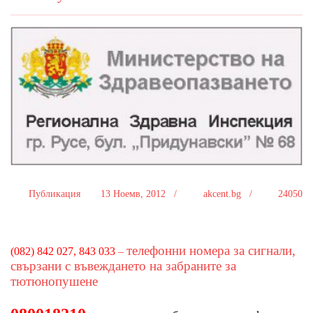
Публикация
13 Ноемв, 2012 /
akcent.bg /
24050
телефон
ни номера
за сигнали,
(082) 842 027
, 843 033
–
свързани с въвеждането на забраните за
тютюнопушене
-