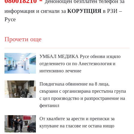
080018210
д
енонощен безплатен телефон за
информация и сигнали за
КОРУПЦИЯ
в РЗИ –
Русе
Прочети още
УМБАЛ МЕДИКА Русе обнови изцяло
отделението си по Анестезиология и
интензивно лечение
Повдигнаха обвинение на 8 лица,
свързани с организирана престъпна група
с цел производство и разпространение на
фентанил
От хвалбите за арести и преписки за
купуване на гласове не остана нищо