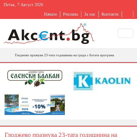
Петък, 7 Август 2026
Начало
Реклама
За нас
Контакти
Глоджево празнува 23-тата годишнина на града с богата програма
Глоджево празнува 23-тата годишнина на