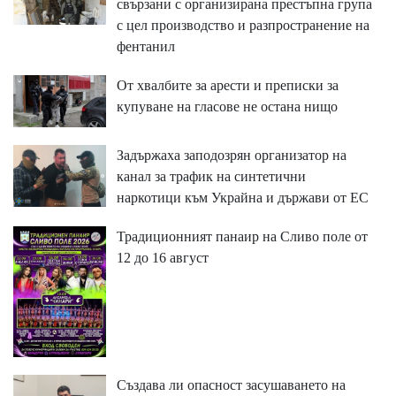
свързани с организирана престъпна група
с цел производство и разпространение на
фентанил
От хвалбите за арести и преписки за
купуване на гласове не остана нищо
Задържаха заподозрян организатор на
канал за трафик на синтетични
наркотици към Украйна и държави от ЕС
Традиционният панаир на Сливо поле от
12 до 16 август
Създава ли опасност засушаването на