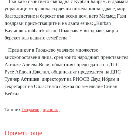
​Тъй като събитието съвпадна с Курбан Байрам, и двамата
управници отправиха сърдечни пожелания за здраве, мир,
благоденствие и берекет във всеки дом, като Мехмед Гази
поздрави присъстващите и на двата езика: „Kurban
Bayramınız mübarek olsun! Пожелавам ви здраве, мир и
берекет във вашите семейства.“
Празникът в Глоджево уважиха множество
високопоставени лица, сред които народният представител
Атидже Алиева-Вели, областният председател на ДПС –
Русе Айдоан Джелил, общинският председател на ДПС
Тунчер Абтишев, директорът на РИОСВ Дауд Ибрям и
секретарят на Областната служба по земеделие Синан
Вейсал.
Тагове :
Глоджево
,
празник
,
Прочети още