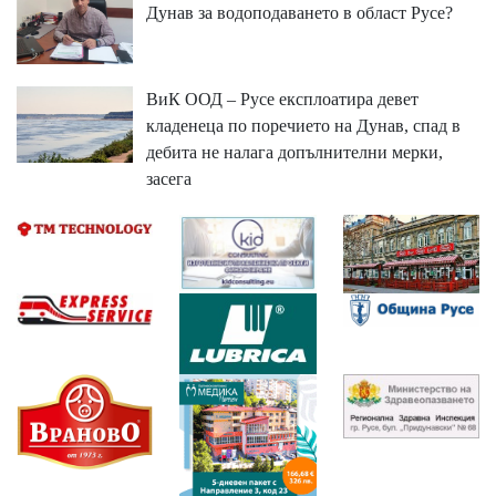
Дунав за водоподаването в област Русе?
ВиК ООД – Русе експлоатира девет
кладенеца по поречието на Дунав, спад в
дебита не налага допълнителни мерки,
засега