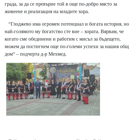
града, за да се превърне той в още по-добро място за
живеене и реализация на младите хора.
​“Глоджево има огромен потенциал и богата история, но
най-голямото му богатство сте вие – хората. Вярвам, че
когато сме обединени и работим с мисъл за бъдещето,
можем да постигнем още по-големи успехи за нашия общ
дом“ – подчерта д-р Мехмед.