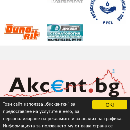
Акцент БГ ЕООД
Този сайт използва „бисквитки“ за
OK!
предоставяне на услугите в него, за
info@akcent.bg
персонализиране на рекламите и за анализ на трафика.
Facebook
Информацията за ползването му от ваша страна се