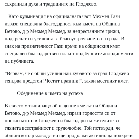
съхранили духа и традициите на Глоджево.
​Като кулминация на официалната част Мехмед Гази
изрази специална благодарност към кмета на Община
Ветово, д-р Мехмед Мехмед, за непрестанните грижи,
подкрепата и усилията за благоустрояването на града. В
знак на признателност Гази връчи на общинския кмет
специален благодарствен плакет под бурните аплодисменти
на публиката.
​“Вярвам, че с общи усилия най-хубавото за град Глоджево
тепърва предстои! Честит празник!“, заяви местният кмет.
​Обединение в името на успеха
​В своето мотивиращо обръщение кметът на Община
Ветово, д-р Мехмед Мехмед, изрази гордостта си от
постигнатото в Глоджево и благодари на жителите за
тяхната всеотдайност и трудолюбие. Той потвърди, че
общинското ръководство ще продължи активно да подкрепя