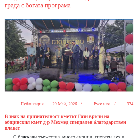
града с богата програма
Публикация
29 Май, 2026 /
Русе нюз /
334
В знак на признателност кметът Гази връчи на
общинския кмет д-р Мехмед специален благодарствен
плакет
С бляскави тържества, много емоции, спортен дух и