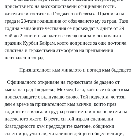
присъствието на високопоставени официални гости,
жителите и гостите на Глоджево отбелязаха Празника на
града и 23-тата годишнина от обявяването му за град. Тази
година мащабните чествания се провеждат в дните от 29
май до 2 юни и съвпадат със свещения за мюсюлманите
празник Курбан Байрам, което допринесе за още по-топла,
сплотена и тържествена атмосфера на препълнения
централен площад.
​Признателност към миналото и поглед към бъдещето
​Официалното откриване на тържествата бе дадено от
кмета на град Глоджево, Мехмед Гази, който се обърна към
присъстващите с вълнуващо слово. Той подчерта, че този
ден е време за признателност към всички, които през
годините са влагали труд за развитието и просперитета на
населеното място. В речта си той изрази специални
благодарности към предходните кметове, общински
съветници, учители, читалищни дейци и общественици,