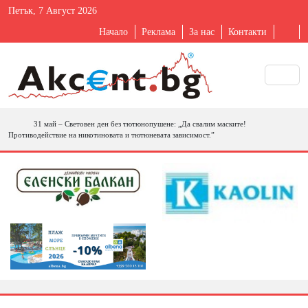
Петък, 7 Август 2026
Начало
Реклама
За нас
Контакти
31 май – Световен ден без тютюнопушене: „Да свалим маските!
Противодействие на никотиновата и тютюневата зависимост.”