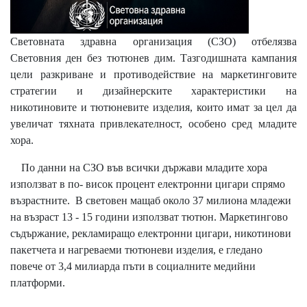
Световната здравна организация (СЗО) отбелязва
Световния ден без тютюнев дим. Тазгодишната кампания
цели разкриване и противодействие на маркетинговите
стратегии и дизайнерските характеристики на
никотиновите и тютюневите изделия, които имат за цел да
увеличат тяхната привлекателност, особено сред младите
хора.
По данни на СЗО във всички държави младите хора
използват в по- висок процент електронни цигари спрямо
възрастните. В световен мащаб около 37 милиона младежи
на възраст 13 - 15 години използват тютюн. Маркетингово
съдържание, рекламиращо електронни цигари, никотинови
пакетчета и нагреваеми тютюневи изделия, е гледано
повече от 3,4 милиарда пъти в социалните медийни
платформи.