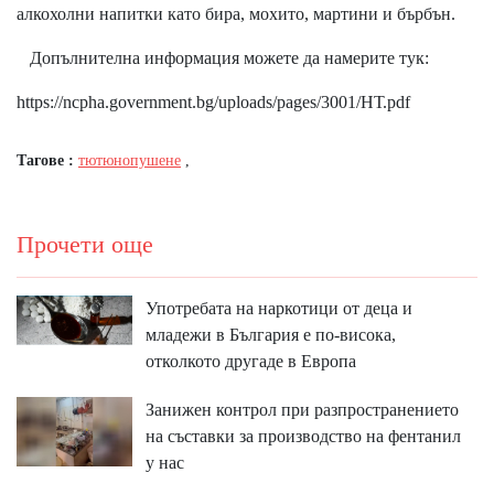
алкохолни напитки като бира, мохито, мартини и бърбън.
Допълнителна информация можете да намерите тук:
https://ncpha.government.bg/uploads/pages/3001/НТ.pdf
Тагове :
тютюнопушене
,
Прочети още
Употребата на наркотици от деца и
младежи в България е по-висока,
отколкото другаде в Европа
Занижен контрол при разпространението
на съставки за производство на фентанил
у нас