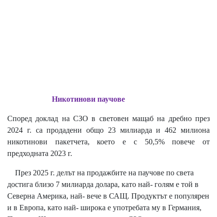
Никотинови паучове
Според доклад на СЗО в световен мащаб на дребно през
2024 г. са продадени общо 23 милиарда и 462 милиона
никотинови пакетчета, което е с 50,5% повече от
предходната 2023 г.
През 2025 г. делът на продажбите на паучове по света
достига близо 7 милиарда долара, като най- голям е той в
Северна Америка, най- вече в САЩ. Продуктът е популярен
и в Европа, като най- широка е употребата му в Германия,