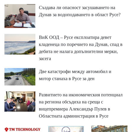
Създава ли опасност засушаването на
Дунав за водоподаването в област Русе?
ВиК ООД – Русе експлоатира девет
кладенеца по поречието на Дунав, спад в
дебита не налага допълнителни мерки,
засега
Две катастрофи между автомобил и
мотор станаха в Русе за ден
Развитието на икономическия потенциал
на региона обсъдиха на среща с
вицепремиера Александър Пулев в
Областната администрация в Русе