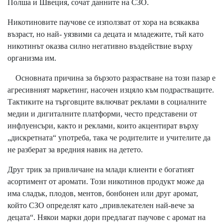
Полша и Швеция, сочат данните на СЗО.
Никотиновите паучове се използват от хора на всякаква
възраст, но най- уязвими са децата и младежите, тъй като
никотинът оказва силно негативно въздействие върху
организма им.
Основната причина за бързото разрастване на този пазар е
агресивният маркетинг, насочен изцяло към подрастващите.
Тактиките на търговците включват реклами в социалните
медии и дигиталните платформи, често представени от
инфлуенсъри, както и реклами, които акцентират върху
„дискретната“ употреба, така че родителите и учителите да
не разберат за вредния навик на детето.
Друг трик за привличане на млади клиенти е богатият
асортимент от аромати. Този никотинов продукт може да
има сладък, плодов, ментов, бонбонен или друг аромат,
който СЗО определят като „привлекателен най-вече за
децата“. Някои марки дори предлагат паучове с аромат на