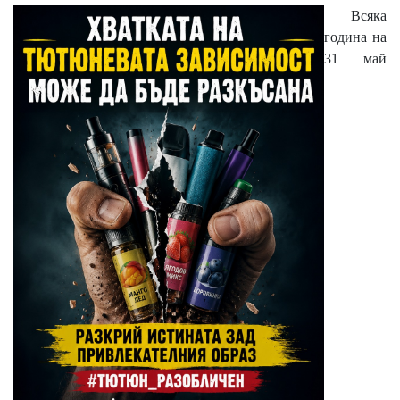
Всяка
година на
31 май