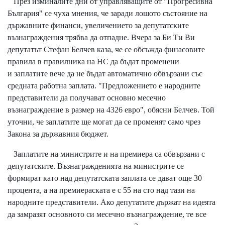
През изминалите дни от управляващите от "Прогресивна
България" се чуха мнения, че заради лошото състояние на
държавните финанси, увеличението за депутатските
възнаграждения трябва да отпадне. Вчера за Би Ти Ви
депутатът Стефан Белчев каза, че се обсъжда финасовите
правила в правилника на НС да бъдат променени
и заплатите вече да не бъдат автоматично обвързани със
средната работна заплата. "Предложението е народните
представители да получават основно месечно
възнаграждение в размер на 4326 евро", обясни Белчев. Той
уточни, че заплатите ще могат да се променят само чрез
Закона за държавния бюджет.
Заплатите на министрите и на премиера са обвързани с
депутатските. Възнагражденията на министрите се
формират като над депутатската заплата се дават още 30
процента, а на премиераската е с 55 на сто над тази на
народните представители. Ако депутатите държат на идеята
да замразят основното си месечно възнаграждение, те все