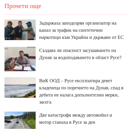
Прочети още
Задържаха заподозрян организатор на
канал за трафик на синтетични
наркотици към Украйна и държави от ЕС
Създава ли опасност засушаването на
Дунав за водоподаването в област Русе?
ВиК ООД – Русе експлоатира девет
кладенеца по поречието на Дунав, спад в
дебита не налага допълнителни мерки,
засега
Две катастрофи между автомобил и
мотор станаха в Русе за ден