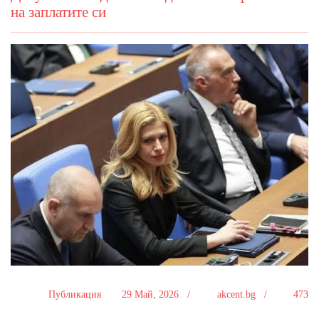
на заплатите си
Публикация
29 Май, 2026 /
akcent.bg /
473