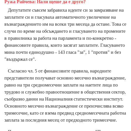
Ружа Райчева: Нали щеше да е друго?
Депутатите съвсем забравиха идеите си за замразяване на
заплатите си и гласуваха автоматичното увеличение на
възнаграждението им на всеки три месеца да остане. Това се
случи по време на обсъждането и гласуването на промените
в
правилника за работа на парламента
и по-конкретно -
финансовите правила, които засягат заплатите. Гласуването
мина почти единодушно - 143 гласа "за", 1 "против" и без
"въздържал се".
Съгласно чл. 5 от финансовите правила, народните
представители получават основно месечно възнаграждение,
равно на три средномесечни заплати на наетите лица по
трудово и служебно правоотношение в обществения сектор,
съобразно данни на Националния статистически институт.
Основното месечно възнаграждение се преизчислява всяко
тримесечие, като се взема предвид средномесечната работна
заплата за последния месец от предходното тримесечие.