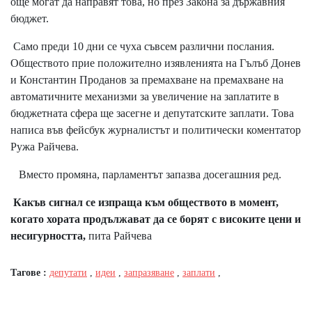
още могат да направят това, но през Закона за държавния
бюджет.
Само преди 10 дни се чуха съвсем различни послания.
Обществото прие положително изявленията на Гълъб Донев
и Константин Проданов за премахване на премахване на
автоматичните механизми за увеличение на заплатите в
бюджетната сфера ще засегне и депутатските заплати. Това
написа във фейсбук журналистът и политически коментатор
Ружа Райчева.
Вместо промяна, парламентът запазва досегашния ред.
Какъв сигнал се изпраща към обществото в момент,
когато хората продължават да се борят с високите цени и
несигурността,
пита Райчева
Тагове :
депутати
,
идеи
,
запразяване
,
заплати
,