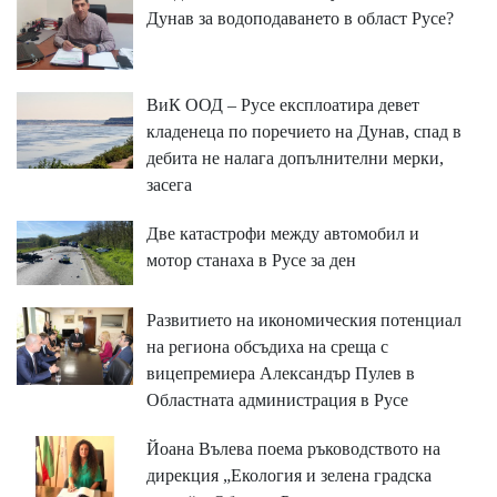
Дунав за водоподаването в област Русе?
ВиК ООД – Русе експлоатира девет
кладенеца по поречието на Дунав, спад в
дебита не налага допълнителни мерки,
засега
Две катастрофи между автомобил и
мотор станаха в Русе за ден
Развитието на икономическия потенциал
на региона обсъдиха на среща с
вицепремиера Александър Пулев в
Областната администрация в Русе
Йоана Вълева поема ръководството на
дирекция „Екология и зелена градска