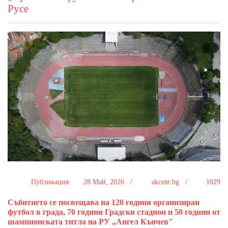
Русе
Публикация
28 Май, 2026 /
akcent.bg /
1029
Събитието се посвещава на 120 години организиран
футбол в града, 70 години Градски стадион и 50 години от
шампионската титла на РУ „Ангел Кънчев"