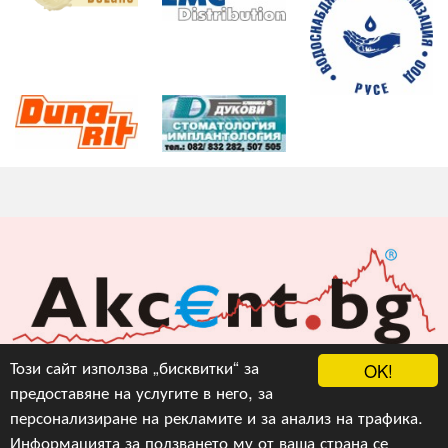
Акцент БГ ЕООД
Този сайт използва „бисквитки“ за
OK!
предоставяне на услугите в него, за
info@akcent.bg
персонализиране на рекламите и за анализ на трафика.
Facebook
Информацията за ползването му от ваша страна се