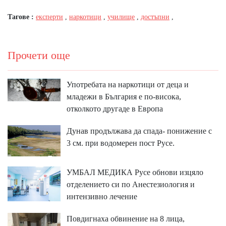
Тагове :
експерти
,
наркотици
,
училище
,
достъпни
,
Прочети още
Употребата на наркотици от деца и
младежи в България е по-висока,
отколкото другаде в Европа
Дунав продължава да спада- понижение с
3 см. при водомерен пост Русе.
УМБАЛ МЕДИКА Русе обнови изцяло
отделението си по Анестезиология и
интензивно лечение
Повдигнаха обвинение на 8 лица,