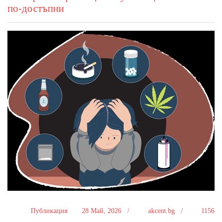
по-достъпни
Публикация
28 Май, 2026 /
akcent.bg /
1156