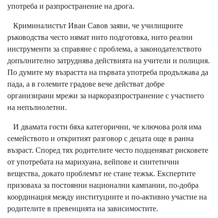
употреба и разпространение на дрога.
Криминалистът Иван Савов заяви, че училищните
ръководства често нямат нито подготовка, нито реални
инструменти за справяне с проблема, а законодателството
допълнително затруднява действията на учители и полиция.
По думите му възрастта на първата употреба продължава да
пада, а в големите градове вече действат добре
организирани мрежи за наркоразпространение с участието
на непълнолетни.
И двамата гости бяха категорични, че ключова роля има
семейството и откритият разговор с децата още в ранна
възраст. Според тях родителите често подценяват рисковете
от употребата на марихуана, вейпове и синтетични
вещества, докато проблемът не стане тежък. Експертите
призоваха за постоянни национални кампании, по-добра
координация между институциите и по-активно участие на
родителите в превенцията на зависимостите.