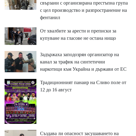
свързани с организирана престъпна група
с цел производство и разпространение на
фентанил
От хвалбите за арести и преписки за
купуване на гласове не остана нищо
Задържаха заподозрян организатор на
канал за трафик на синтетични
наркотици към Украйна и държави от ЕС
Традиционният панаир на Сливо поле от
12 до 16 август
Създава ли опасност засушаването на