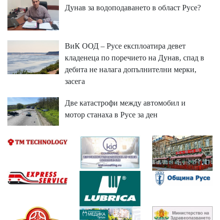
Дунав за водоподаването в област Русе?
ВиК ООД – Русе експлоатира девет
кладенеца по поречието на Дунав, спад в
дебита не налага допълнителни мерки,
засега
Две катастрофи между автомобил и
мотор станаха в Русе за ден