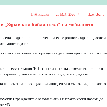
Публикация
28 Май, 2026 /
akcent.bg 
 в „Здравната библиотека“ на мобилното
ючена в здравната библиотека на електронното здравно досие и
ото министерство.
актически насочена информация за действия при спешни състоян
ална ресусцитация (КПР), използване на автоматичен външен
я, кървене, ухапвания от животни и други инциденти.
а навременната реакция при инциденти и състояния, при които 
омогнат гражданите с базови знания и практически насоки до
от МЗ.