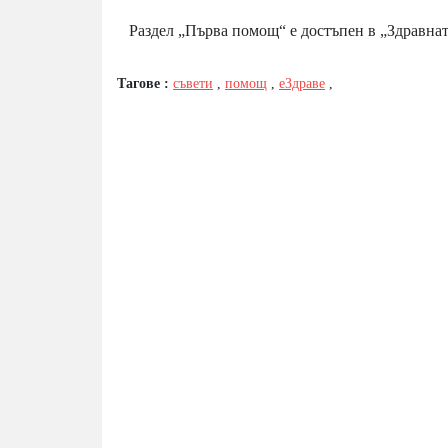
Раздел „Първа помощ“ е достъпен в „Здравнат
Тагове :
съвети
,
помощ
,
еЗдраве
,