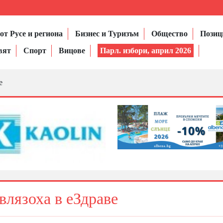
от Русе и региона
Бизнес и Туризъм
Общество
Позиц
вят
Спорт
Вицове
Парл. избори, април 2026
е
влязоха в еЗдраве