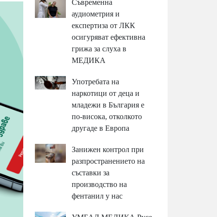
Съвременна
аудиометрия и
експертиза от ЛКК
осигуряват ефективна
грижа за слуха в
МЕДИКА
Употребата на
наркотици от деца и
младежи в България е
по-висока, отколкото
другаде в Европа
Занижен контрол при
разпространението на
съставки за
производство на
фентанил у нас