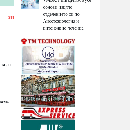
УМБАЛ МЕДИКА Русе
обнови изцяло
отделението си по
/
688
Анестезиология и
интензивно лечение
ия до
всяка