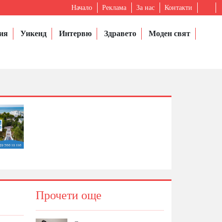
Начало
Реклама
За нас
Контакти
ия
Уикенд
Интервю
Здравето
Моден свят
Прочети още