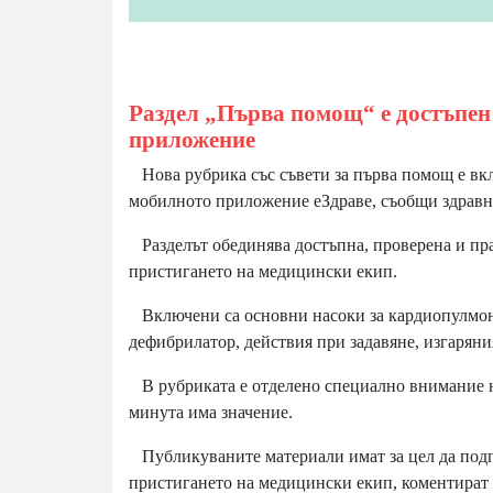
Раздел „Първа помощ“ е достъпен
приложение
Нова рубрика със съвети за първа помощ е вкл
мобилното приложение еЗдраве, съобщи здравн
Разделът обединява достъпна, проверена и пр
пристигането на медицински екип.
Включени са основни насоки за кардиопулмон
дефибрилатор, действия при задавяне, изгаряни
В рубриката е отделено специално внимание н
минута има значение.
Публикуваните материали имат за цел да подп
пристигането на медицински екип, коментират 