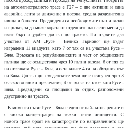
посока проход Шипка и Прохода на Републиката. Габаритът
на автомагистралното трасе е Г27 – с две активни и една
аварийна лента за движение в посока, средна разделителна
ивица и банкети. Предвидени са необходимите пътни възли
и връзки, за да може хората от отделните населени места да
имат бърз и удобен достъп до трасето. По първите два
участъка от АМ „Русе – Велико Търново“ ще бъдат
изградени 11 виадукта, като 7 от тях са на участъка Русе –
Бяла. Връзката на републиканските и част от общинските
пътища ще се осъществява чрез 10 пътни възела. 6 от тях са
на отсечката Русе – Бяла, а останалите 4 са на обходния път
на Бяла. Достъп до земеделските земи ще е осигурен чрез 8
селскостопански пресичания, 4 от тях са на отсечката Русе -
Бяла. Предвидени са площадки за отдих, разположени
двустранно на трасето.
В момента пътят Русе – Бяла е един от най-натоварените и
с висока концентрация на тежки пътни инциденти. С
новото трасе броят на катастрофите по направлението ще