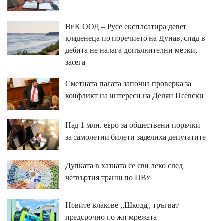
ВиК ООД – Русе експлоатира девет
кладенеца по поречието на Дунав, спад в
дебита не налага допълнителни мерки,
засега
Сметната палата започна проверка за
конфликт на интереси на Делян Пеевски
Над 1 млн. евро за обществени поръчки
за самолетни билети заделиха депутатите
Дупката в хазната се сви леко след
четвъртия транш по ПВУ
Новите влакове ,,Шкода,, тръгват
предсрочно по жп мрежата