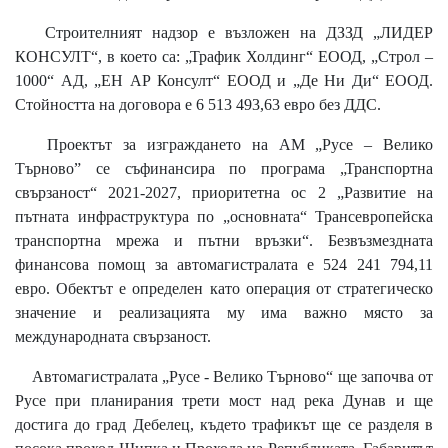
Строителният надзор е възложен на ДЗЗД „ЛИДЕР
КОНСУЛТ“, в което са: „Трафик Холдинг“ ЕООД, „Строл –
1000“ АД, „ЕН АР Консулт“ ЕООД и „Де Ни Ди“ ЕООД.
Стойността на договора е 6 513 493,63 евро без ДДС.
Проектът за изграждането на АМ „Русе – Велико
Търново” се съфинансира по програма „Транспортна
свързаност“ 2021-2027, приоритетна ос 2 „Развитие на
пътната инфраструктура по „основната“ Трансевропейска
транспортна мрежа и пътни връзки“. Безвъзмездната
финансова помощ за автомагистралата е 524 241 794,11
евро. Обектът е определен като операция от стратегическо
значение и реализацията му има важно място за
международната свързаност.
Автомагистралата „Русе - Велико Търново“ ще започва от
Русе при планирания трети мост над река Дунав и ще
достига до град Дебелец, където трафикът ще се разделя в