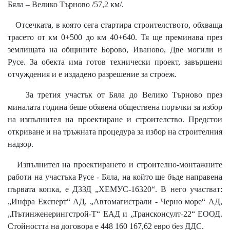
Бяла – Велико Търново /57,2 км/.
Отсечката, в която сега стартира строителството, обхваща
трасето от км 0+500 до км 40+640. Тя ще преминава през
землищата на общините Борово, Иваново, Две могили и
Русе. За обекта има готов технически проект, завършени
отчуждения и е издадено разрешение за строеж.
За третия участък от Бяла до Велико Търново през
миналата година беше обявена обществена поръчки за избор
на изпълнител на проектиране и строителство. Предстои
откриване и на тръжната процедура за избор на строителния
надзор.
Изпълнител на проектирането и строително-монтажните
работи на участъка Русе - Бяла, на който ще бъде направена
първата копка, е ДЗЗД „ХЕМУС-16320“. В него участват:
„Инфра Експерт“ АД, „Автомагистрали - Черно море“ АД,
„Пътинженерингстрой-Т“ ЕАД и „Трансконсулт-22“ ЕООД.
Стойността на договора е 448 160 167,62 евро без ДДС.