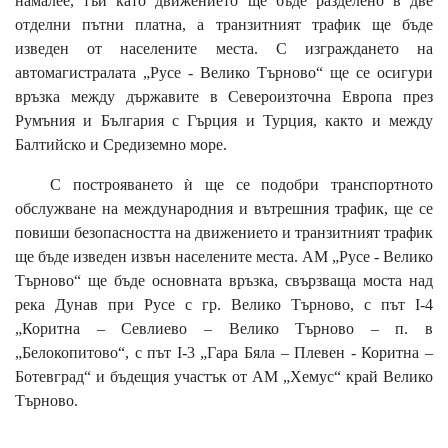
намалее, тъй като движението ще бъде разделено в две
отделни пътни платна, а транзитният трафик ще бъде
изведен от населените места. С изграждането на
автомагистралата „Русе - Велико Търново“ ще се осигури
връзка между държавите в Североизточна Европа през
Румъния и България с Гърция и Турция, както и между
Балтийско и Средиземно море.
С построяването ѝ ще се подобри транспортното
обслужване на международния и вътрешния трафик, ще се
повиши безопасността на движението и транзитният трафик
ще бъде изведен извън населените места. АМ „Русе - Велико
Търново“ ще бъде основната връзка, свързваща моста над
река Дунав при Русе с гр. Велико Търново, с път I-4
„Коритна – Севлиево – Велико Търново – п. в
„Белокопитово“, с път I-3 „Гара Бяла – Плевен - Коритна –
Ботевград“ и бъдещия участък от АМ „Хемус“ край Велико
Търново.