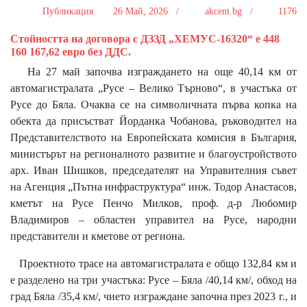
Публикация
26 Май, 2026 /
akcent.bg /
1176
Стойността на договора с ДЗЗД „ХЕМУС-16320“ е 448
160 167,62 евро без ДДС.
На 27 май започва изграждането на още 40,14 км от
автомагистралата „Русе – Велико Търново“, в участъка от
Русе до Бяла. Очаква се на символичната първа копка на
обекта да присъстват Йорданка Чобанова, ръководител на
Представителството на Европейската комисия в България,
министърът на регионалното развитие и благоустройството
арх. Иван Шишков, председателят на Управителния съвет
на Агенция „Пътна инфраструктура“ инж. Тодор Анастасов,
кметът на Русе Пенчо Милков, проф. д-р Любомир
Владимиров – областен управител на Русе, народни
представители и кметове от региона.
Проектното трасе на автомагистралата е общо 132,84 км и
е разделено на три участъка: Русе – Бяла /40,14 км/, обход на
град Бяла /35,4 км/, чието изграждане започна през 2023 г., и