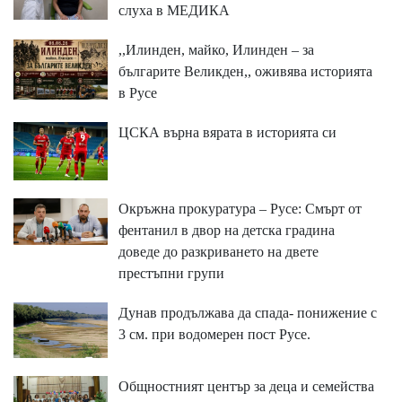
слуха в МЕДИКА
,,Илинден, майко, Илинден – за
българите Великден,, оживява историята
в Русе
ЦСКА върна вярата в историята си
Окръжна прокуратура – Русе: Смърт от
фентанил в двор на детска градина
доведе до разкриването на двете
престъпни групи
Дунав продължава да спада- понижение с
3 см. при водомерен пост Русе.
Общностният център за деца и семейства