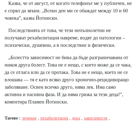
Казва, че от август, от когато телефонът ме у публичен, не
е спрял да звъни. „Всеки ден ми се обаждат между 10 и 60
човека”, казва Йотински.
Последствията от това, че тези непълнолетни не
получават рехабилитация навреме, водят до патологии –
психически, душевни, а в последствие и физически.
„Болестта зависимост не бива да бъде разграничавана от
никоя друга болест. Това не е нещо, с което може да се чака,
да се отлага или да се протака. Това не е нещо, което не се
влошава — тя е като всяко друго хронично-рецидивиращо
заболяване. Освен всичко друго, няма лек. Има само
активна и пасивна фаза. И да няма грижа за тези деца!”,
коментира Пламен Йотински.
Тагове :
лечение
,
рехабилитация
,
деца
,
зависимости
,