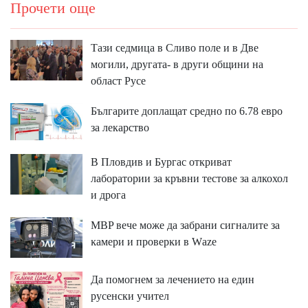
Прочети още
Тази седмица в Сливо поле и в Две
могили, другата- в други общини на
област Русе
Българите доплащат средно по 6.78 евро
за лекарство
В Пловдив и Бургас откриват
лаборатории за кръвни тестове за алкохол
и дрога
MBP вeчe мoжe дa зaбpaни cигнaлитe зa
ĸaмepи и пpoвepĸи в Wаzе
Да помогнем за лечението на един
русенски учител