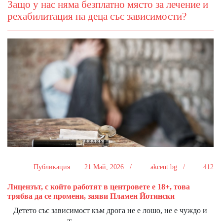
Защо у нас няма безплатно място за лечение и
рехабилитация на деца със зависимости?
Публикация
21 Май, 2026 /
akcent.bg /
412
Лицензът, с който работят в центровете е 18+, това
трябва да се промени, заяви Пламен Йотински
Детето със зависимост към дрога не е лошо, не е чуждо и