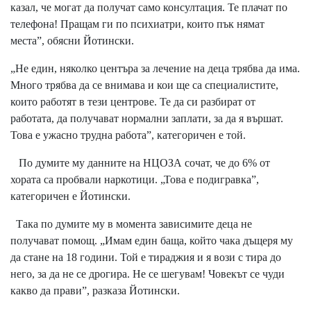
казал, че могат да получат само консултация. Те плачат по
телефона! Пращам ги по психиатри, които пък нямат
места”, обясни Йотински.
„Не един, няколко центъра за лечение на деца трябва да има.
Много трябва да се внимава и кои ще са специалистите,
които работят в тези центрове. Те да си разбират от
работата, да получават нормални заплати, за да я вършат.
Това е ужасно трудна работа”, категоричен е той.
По думите му данните на НЦОЗА сочат, че до 6% от
хората са пробвали наркотици. „Това е подигравка”,
категоричен е Йотински.
Така по думите му в момента зависимите деца не
получават помощ. „Имам един баща, който чака дъщеря му
да стане на 18 години. Той е тираджия и я вози с тира до
него, за да не се дрогира. Не се шегувам! Човекът се чуди
какво да прави”, разказа Йотински.