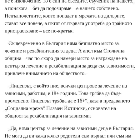
не е изключение. То е син на съседите, съученик на нашето,
а понякога – без да подозираме – е нашето собствено.
Непълнолетните, които попадат в мрежата на дилърите,
стават все повече, а пътят от първата употреба до трайното
пристрастяване – все по-кратък.
Същевременно в България няма безплатно място за
лечение и рехабилитация за деца. А апел към Столична
община – час по-скоро да намери място за изграждане на
център за лечение и рехабилитация за деца със зависимости,
привлече вниманието на обществото.
„Лицензът, с който ние, всички центрове за лечение на
зависими, работим, е 18+ години. Това трябва да бъде
променено. Лицензът трябва да е 16+”, каза в предаването
„Социална мрежа” Пламен Йотински, основател на
общност за рехабилитация на зависими.
„Да, няма център за лечение на зависими деца в България.
Не мога да ви кажа колко родители съм върнал или съм им